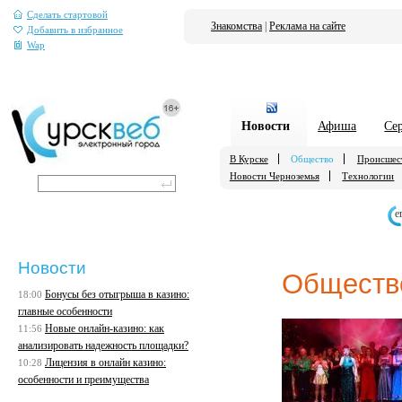
Сделать стартовой
Знакомства
|
Реклама на сайте
Добавить в избранное
Wap
Новости
Афиша
Се
В Курске
Общество
Происшес
Новости Черноземья
Технологии
е
Новости
Обществ
Бонусы без отыгрыша в казино:
18:00
главные особенности
Новые онлайн-казино: как
11:56
анализировать надежность площадки?
Лицензия в онлайн казино:
10:28
особенности и преимущества