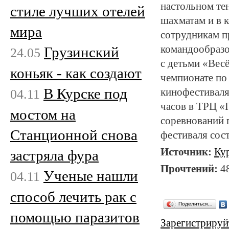
настольном тен
стиле лучших отелей
шахматам и в 
мира
сотрудникам пр
командообразо
Грузинский
24.05
с детьми «Вес
коньяк - как создают
чемпионате по
В Курске под
04.11
кинофестиваля.
часов в ТРЦ «
мостом на
соревнований 
Станционной снова
фестиваля сост
Источник:
Ку
застряла фура
Прочтений:
4
Ученые нашли
04.11
способ лечить рак с
Поделиться…
помощью паразитов
Зарегистрируй