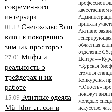
профессиональ
современного
качественном 
интерьера
Администрации
приняли участ
Снегоходы: Ваш
01.12
Активно заяви
ключ к покорению
генерирующая
областная кли
зимних просторов
отделение Сб
Мифы и
27.01
Центра»-«Кур
реальность о
«Курская биоф
атомная станц
трейдерах и их
Конкурсная п
работе
«Юность» прой
покажут визит
Элитные одеяла
15.09
молодых специ
Mühldorfer: сон в
искусстве, лаз