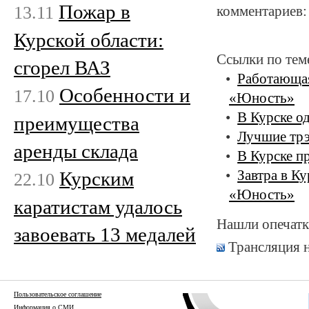
Пожар в
13.11
комментариев:
Курской области:
Ссылки по тем
сгорел ВАЗ
Работающая
Особенности и
17.10
«Юность»
В Курске о
преимущества
Лучшие трэ
аренды склада
В Курске п
Курским
Завтра в К
22.10
«Юность»
каратистам удалось
Нашли опечатк
завоевать 13 медалей
Трансляция 
Пользовательское соглашение
Информация о СМИ