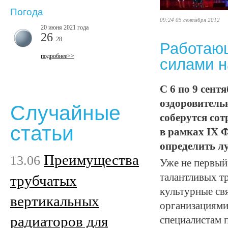
Погода
09:24 05 сентября 2012
20 июня 2021 года
26
..28
Работаю
подробнее>>
силами 
С 6 по 9 сен
оздоровитель
Случайные
соберутся со
статьи
в рамках IХ 
определить л
Преимущества
13.06
Уже не первый
талантливых т
трубчатых
культурные св
вертикальных
организациями
радиаторов для
специалистам п