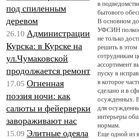
в подведомств
под спиленным
бытового обес
деревом
В основном до
УФСИН полков
Администрации
26.10
не только дос
Курска: в Курске на
решить в этом 
сотрудникам ц
ул.Чумаковской
ассортимент в
продолжается ремонт
пуску в испра
Огненная
в которое част
17.05
сделано и в с
поэзия ночи: как
осужденных. В
салюты и фейерверки
для осужденны
интерьеры общ
завораживают нас
нормам.
Элитные одеяла
15.09
Еще одной из 