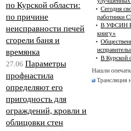
улучшенных
по Курской области:
Сегодня св
по причине
работники 
В УФСИН Ро
неисправности печей
книгу»
сгорели баня и
Общественн
исправитель
времянка
В Курской 
Параметры
27.06
Нашли опечатк
профнастила
Трансляция 
определяют его
пригодность для
ограждений, кровли и
облицовки стен