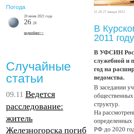
Погода
11:26 27 января 2012
20 июня 2021 года
26
..28
В Курско
подробнее>>
2011 год
В УФСИН Росс
служебной и п
Случайные
год на расшир
статьи
ведомства.
В заседании уч
Ведется
09.11
общественных 
структур.
расследование:
На рассмотрен
житель
определенных 
Железногорска погиб
РФ до 2020 го