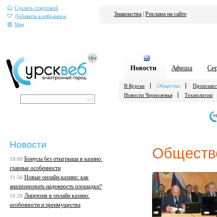
Сделать стартовой
Знакомства
|
Реклама на сайте
Добавить в избранное
Wap
Новости
Афиша
Се
В Курске
Общество
Происшес
Новости Черноземья
Технологии
е
Новости
Обществ
Бонусы без отыгрыша в казино:
18:00
главные особенности
Новые онлайн-казино: как
11:56
анализировать надежность площадки?
Лицензия в онлайн казино:
10:28
особенности и преимущества