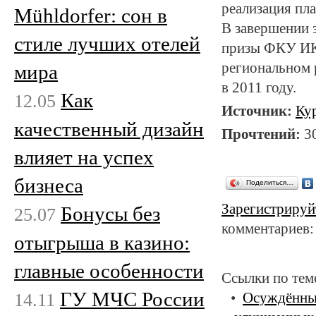
реализация пл
Mühldorfer: сон в
В завершении 
стиле лучших отелей
призы ФКУ ИК
региональном 
мира
в 2011 году.
Как
12.05
Источник:
Ку
качественный дизайн
Прочтений:
3
влияет на успех
бизнеса
Поделиться…
Зарегистрируй
Бонусы без
25.07
комментариев:
отыгрыша в казино:
главные особенности
Ссылки по тем
ГУ МЧС России
14.11
Осуждённые