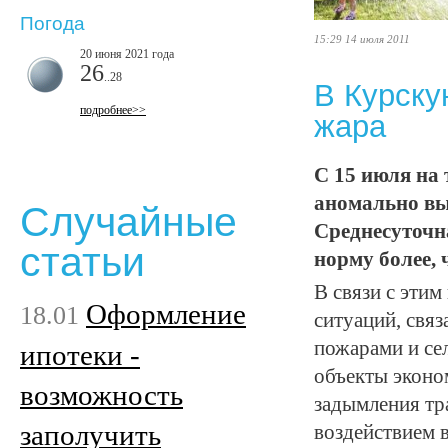
Погода
15:29 14 июля 2011
20 июня 2021 года
26
..28
В Курску
подробнее>>
жара
С 15 июля на
аномально выс
Случайные
Среднесуточн
статьи
норму более, 
В связи с эти
Оформление
18.01
ситуаций, свя
пожарами и се
ипотеки -
объекты эконо
возможность
задымления тра
заполучить
воздействием 