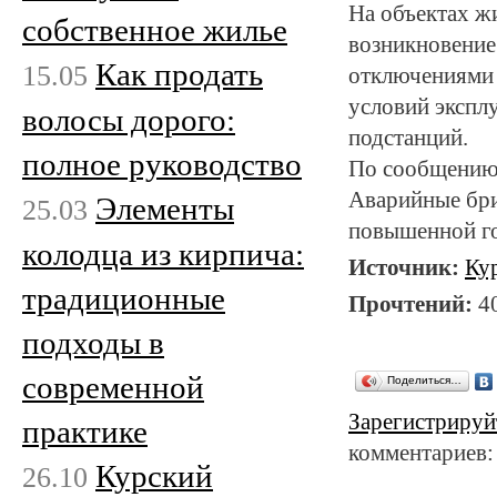
На объектах ж
собственное жилье
возникновение
Как продать
15.05
отключениями 
условий экспл
волосы дорого:
подстанций.
полное руководство
По сообщению 
Аварийные бри
Элементы
25.03
повышенной го
колодца из кирпича:
Источник:
Ку
традиционные
Прочтений:
4
подходы в
современной
Поделиться…
Зарегистрируй
практике
комментариев:
Курский
26.10