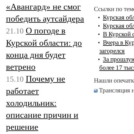
«Авангард» не смог
Ссылки по тем
победить аутсайдера
Курская об
Курская об
О погоде в
21.10
В Курской 
Курской области: до
Вчера в Кур
загорелся
конца дня будет
За прошлую
ветрено
более 17 ты
Почему не
15.10
Нашли опечатк
работает
Трансляция 
холодильник:
описание причин и
решение