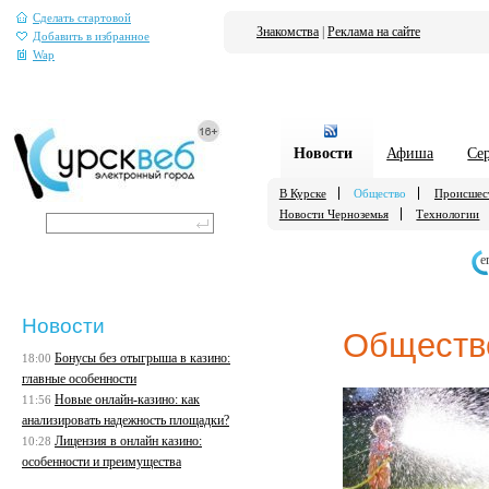
Сделать стартовой
Знакомства
|
Реклама на сайте
Добавить в избранное
Wap
Новости
Афиша
Се
В Курске
Общество
Происшес
Новости Черноземья
Технологии
е
Новости
Обществ
Бонусы без отыгрыша в казино:
18:00
главные особенности
Новые онлайн-казино: как
11:56
анализировать надежность площадки?
Лицензия в онлайн казино:
10:28
особенности и преимущества