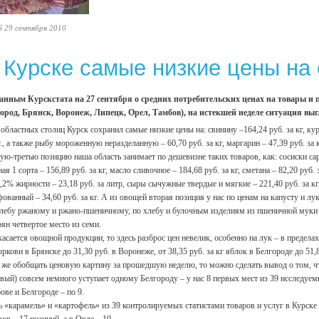
6 29 сентября 2010
 Курске самые низкие цены на 
анным Курскстата на 27 сентября о средних потребительских ценах на товары и
ород, Брянск, Воронеж, Липецк, Орел, Тамбов), на истекшей неделе ситуация вы
 областных столиц Курск сохранил самые низкие цены на: свинину –164,24 руб. за кг, ку
г., а также рыбу мороженную неразделанную – 60,70 руб. за кг, маргарин – 47,39 руб. за к
ую-третью позицию наша область занимает по дешевизне таких товаров, как: сосиски сарде
ная 1 сорта – 156,89 руб. за кг, масло сливочное – 184,68 руб. за кг, сметана – 82,20 руб
3,2% жирности – 23,18 руб. за литр, сыры сычужные твердые и мягкие – 221,40 руб. за кг, г
ованный – 34,60 руб. за кг. А из овощей вторая позиция у нас по ценам на капусту и лук
лебу ржаному и ржано-пшеничному, по хлебу и булочным изделиям из пшеничной муки 
рян четвертое место из семи.
касается овощной продукции, то здесь разброс цен невелик, особенно на лук – в пределах
оркови в Брянске до 31,30 руб. в Воронеже, от 38,35 руб. за кг яблок в Белгороде до 51,
 же обобщать ценовую картину за прошедшую неделю, то можно сделать вывод о том, ч
вый) совсем немного уступает одному Белгороду – у нас 8 первых мест из 39 исследуем
ове и Белгороде – по 9.
 «карамель» и «картофель» из 39 контролируемых статистами товаров и услуг в Курске
ров – 17 позиций, а в Орле – 10.