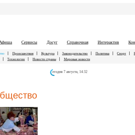
Афиша
Сервисы
Досуг
Справочная
Интерактив
Кон
тво
Происшествия
Культура
Законодательство
Политика
Спорт
Технологии
Новости страны
Мировые новости
егодня 7 августа,
14:32
бщество