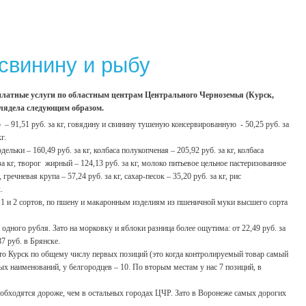
свинину и рыбу
 платные услуги по областным центрам Центрального Черноземья (Курск,
глядела следующим образом.
р – 91,51 руб. за кг, говядину и свинину тушеную консервированную - 50,25 руб. за
г.
льки – 160,49 руб. за кг, колбаса полукопченая – 205,92 руб. за кг, колбаса
. за кг, творог жирный – 124,13 руб. за кг, молоко питьевое цельное пастеризованное
речневая крупа – 57,24 руб. за кг, сахар-песок – 35,20 руб. за кг, рис
.
1 и 2 сортов, по пшену и макаронным изделиям из пшеничной муки высшего сорта
 одного рубля. Зато на морковку и яблоки разница более ощутима: от 22,49 руб. за
87 руб. в Брянске.
то Курск по общему числу первых позиций (это когда контролируемый товар самый
ых наименований, у белгородцев – 10. По вторым местам у нас 7 позиций, в
 обходятся дороже, чем в остальных городах ЦЧР. Зато в Воронеже самых дорогих