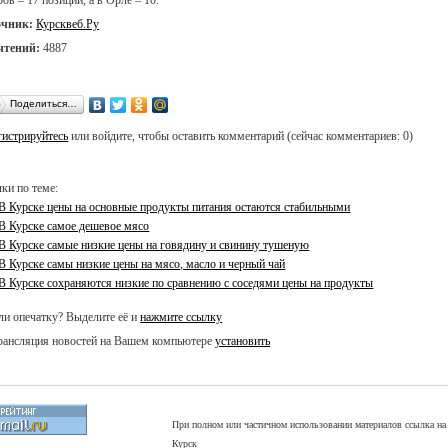
очник:
Курсквеб.Ру
чтений:
4887
Поделиться…
гистрируйтесь
или войдите, чтобы оставить комментарий (сейчас комментариев: 0)
ки по теме:
В Курске цены на основные продукты питания остаются стабильными
В Курске самое дешевое мясо
В Курске самые низкие цены на говядину и свинину тушеную
В Курске самы низкие цены на мясо, масло и черный чай
В Курске сохраняются низкие по сравнению с соседями цены на продукты
и опечатку? Выделите её и
нажмите ссылку
ансляция новостей на Вашем компьютере
установить
При полном или частичном использовании материалов ссылка на 
Курск