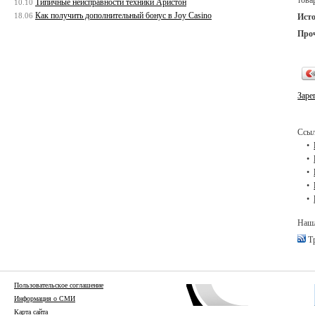
Типичные неисправности техники Аристон
10.10
Как получить дополнительный бонус в Joy Casino
18.06
Ист
Про
Заре
Ссыл
Нашл
Тр
Пользовательское соглашение
Информация о СМИ
Карта сайта