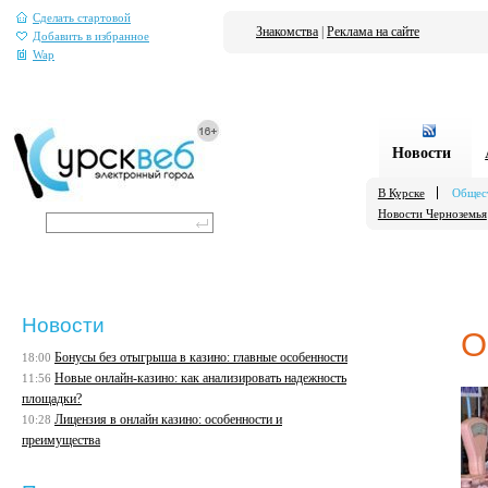
Сделать стартовой
Знакомства
|
Реклама на сайте
Добавить в избранное
Wap
Новости
В Курске
Общес
Новости Черноземья
Новости
О
Бонусы без отыгрыша в казино: главные особенности
18:00
Новые онлайн-казино: как анализировать надежность
11:56
площадки?
Лицензия в онлайн казино: особенности и
10:28
преимущества