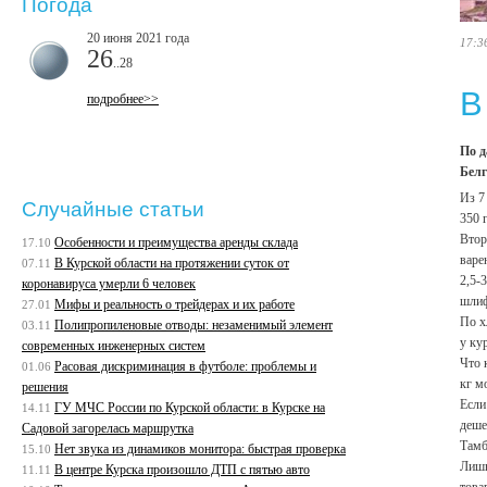
Погода
20 июня 2021 года
17:3
26
..28
В
подробнее>>
По д
Белг
Из 7
Случайные статьи
350 
Втор
Особенности и преимущества аренды склада
17.10
варе
В Курской области на протяжении суток от
07.11
2,5-
коронавируса умерли 6 человек
шлиф
Мифы и реальность о трейдерах и их работе
27.01
По х
Полипропиленовые отводы: незаменимый элемент
03.11
у ку
современных инженерных систем
Что 
Расовая дискриминация в футболе: проблемы и
01.06
кг м
решения
Если
ГУ МЧС России по Курской области: в Курске на
14.11
деше
Садовой загорелась маршрутка
Тамб
Нет звука из динамиков монитора: быстрая проверка
15.10
Лишь
В центре Курска произошло ДТП с пятью авто
11.11
това