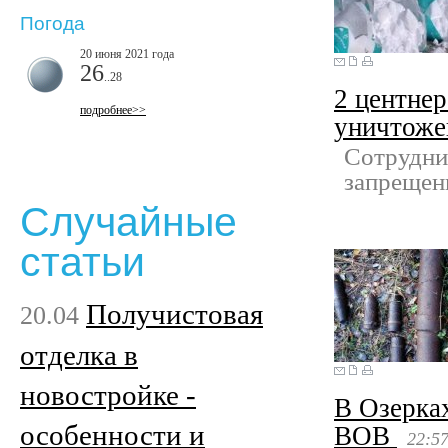
Погода
20 июня 2021 года
26
..28
2 центнер
подробнее>>
уничтоже
Сотрудни
запрещен
Случайные
статьи
Получистовая
20.04
отделка в
новостройке -
В Озерка
особенности и
ВОВ
22:5