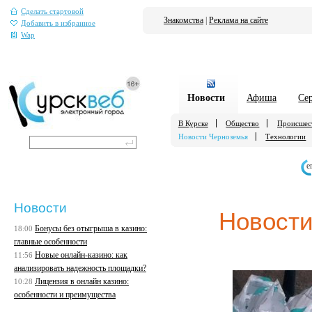
Сделать стартовой
Знакомства
|
Реклама на сайте
Добавить в избранное
Wap
Новости
Афиша
Се
В Курске
Общество
Происшес
Новости Черноземья
Технологии
е
Новости
Новости
Бонусы без отыгрыша в казино:
18:00
главные особенности
Новые онлайн-казино: как
11:56
анализировать надежность площадки?
Лицензия в онлайн казино:
10:28
особенности и преимущества