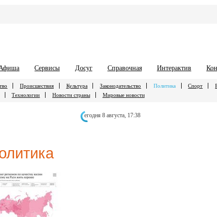
Афиша
Сервисы
Досуг
Справочная
Интерактив
Кон
тво
Происшествия
Культура
Законодательство
Политика
Спорт
Технологии
Новости страны
Мировые новости
егодня 8 августа,
17:38
олитика