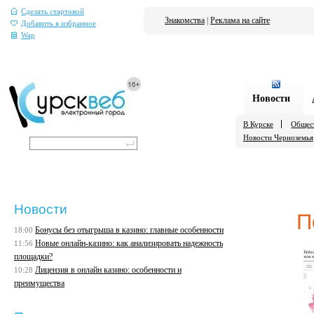
Сделать стартовой
Знакомства
|
Реклама на сайте
Добавить в избранное
Wap
Новости
В Курске
Общес
Новости Черноземья
Новости
П
Бонусы без отыгрыша в казино: главные особенности
18:00
Новые онлайн-казино: как анализировать надежность
11:56
площадки?
Лицензия в онлайн казино: особенности и
10:28
преимущества