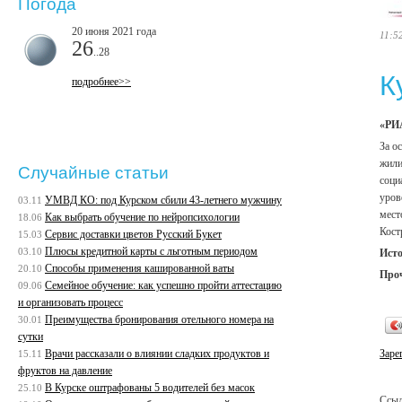
Погода
20 июня 2021 года
11:5
26
..28
К
подробнее>>
«РИА
За о
жили
Случайные статьи
соци
уров
УМВД КО: под Курском сбили 43-летнего мужчину
03.11
мест
Как выбрать обучение по нейропсихологии
18.06
Кост
Сервис доставки цветов Русский Букет
15.03
Плюсы кредитной карты с льготным периодом
03.10
Ист
Способы применения кашированной ваты
20.10
Про
Семейное обучение: как успешно пройти аттестацию
09.06
и организовать процесс
Преимущества бронирования отельного номера на
30.01
сутки
Врачи рассказали о влиянии сладких продуктов и
Заре
15.11
фруктов на давление
В Курске оштрафованы 5 водителей без масок
25.10
Ссыл