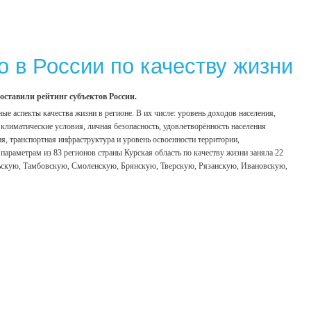
о в России по качеству жизни
оставили рейтинг субъектов России.
ые аспекты качества жизни в регионе. В их числе: уровень доходов населения,
климатические условия, личная безопасность, удовлетворённость населения
я, транспортная инфраструктура и уровень освоенности территории,
параметрам из 83 регионов страны Курская область по качеству жизни заняла 22
ульскую, Тамбовскую, Смоленскую, Брянскую, Тверскую, Рязанскую, Ивановскую,