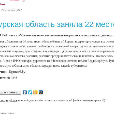
2 24 декабря 2012
урская область заняла 22 мест
 Рейтинг» и «Московские новости» на основе открытых статистических данных с
снову были взяты 64 показателя, объединённые в 11 групп и характеризующие все основн
щные условия, обеспеченность объектами социальной инфраструктуры, экологические и 
альными услугами, демографическая ситуация, здоровье населения и уровень образовани
ень экономического развития, развитие предпринимательской инициативы. По всем этим 
о. А вот в ЦФО наш край укрепился на 8-й позиции, оставив позади Владимирскую, Т
ромскую и Орловскую области, передаёт пресс-служба губернатора.
очник:
Курсквеб.Ру
чтений:
3546
Поделиться…
гистрируйтесь
или войдите, чтобы оставить комментарий (сейчас комментариев: 0)
ки по теме: