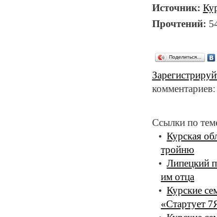
Источник:
Ку
Прочтений:
5
Поделиться…
Зарегистрируй
комментариев:
Ссылки по тем
Курская об
тройню
Липецкий п
им отца
Курские се
«Стартует 7