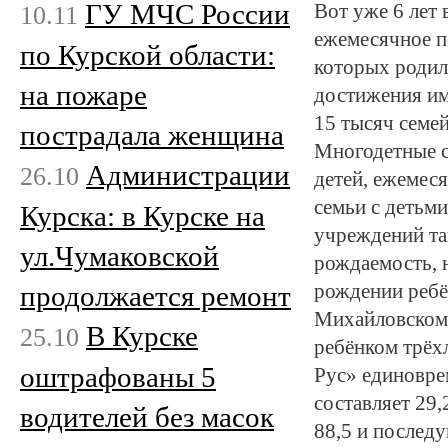
ГУ МЧС России
10.11
Вот уже 6 лет 
ежемесячное по
по Курской области:
которых родил
на пожаре
достижения им
15 тысяч семей
пострадала женщина
Многодетные с
Администрации
26.10
детей, ежемеся
семьи с детьми
Курска: в Курске на
учреждений та
ул.Чумаковской
рождаемость, 
продолжается ремонт
рождении ребён
Михайловском 
В Курске
25.10
ребёнком трёх
оштрафованы 5
Рус» единовре
составляет 29,
водителей без масок
88,5 и последу