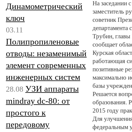
На заседании 
Динамометрический
заместитель р
ключ
советник През
департамента 
03.11
Трубин, главы
Полипропиленовые
сообщает обла
отводы: незаменимый
Курская област
работающая си
элемент современных
позитивные ре
инженерных систем
максимально и
базы учрежден
УЗИ аппараты
28.08
Решается вопр
mindray dc-80: от
образования. 
2015 году пра
простого к
Для улучшения
передовому
федеральным у