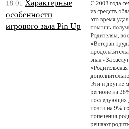
Характерные
18.01
С 2008 года с
из средств обл
особенности
это время уда
игрового зала Pin Up
помощь получи
Родителям, вос
«Ветеран труда
продолжительн
знак «За засл
«Родительская
дополнительно
Эти и другие м
регионе на 28
последующих д
почти на 9% со
попечения род
решают родить 