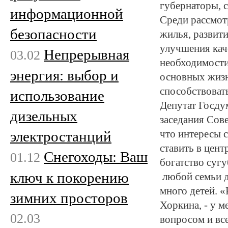
губернаторы, 
информационной
Среди рассмот
безопасности
жилья, развити
улучшения кач
Непрерывная
03.02
необходимости
энергия: выбор и
основных жизн
способствоват
использование
Депутат Госду
дизельных
заседания Сове
электростанций
что интересы 
ставить в цен
Снегоходы: Ваш
01.12
богатство суг
ключ к покорению
любой семьи до
много детей. «
зимних просторов
Хоркина, - у м
02.03
вопросом и вс