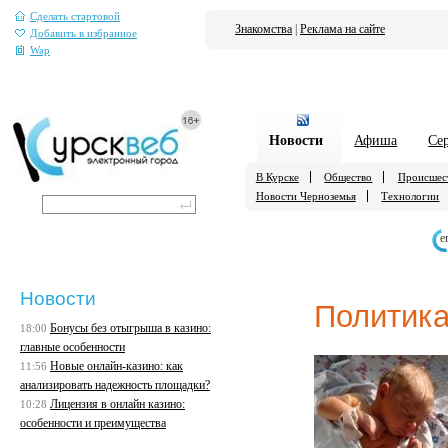
Сделать стартовой
Знакомства
|
Реклама на сайте
Добавить в избранное
Wap
Новости
Афиша
Се
В Курске
Общество
Происшес
Новости Черноземья
Технологии
е
Новости
Политик
Бонусы без отыгрыша в казино:
18:00
главные особенности
Новые онлайн-казино: как
11:56
анализировать надежность площадки?
Лицензия в онлайн казино:
10:28
особенности и преимущества