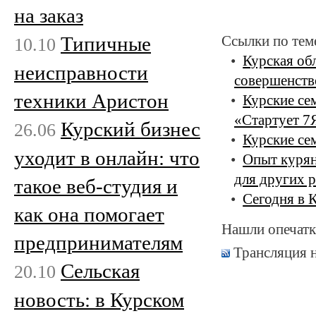
на заказ
Типичные
Ссылки по тем
10.10
Курская об
неисправности
совершенств
техники Аристон
Курские се
«Стартует 7
Курский бизнес
26.06
Курские се
уходит в онлайн: что
Опыт курян
для других 
такое веб-студия и
Сегодня в 
как она помогает
Нашли опечатк
предпринимателям
Трансляция 
Сельская
20.10
новость: в Курском