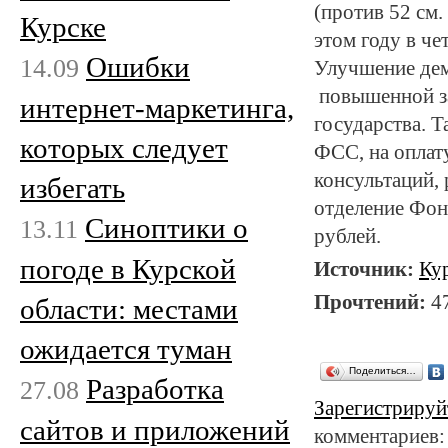
(против 52 см.
Курске
этом году в че
Ошибки
14.09
Улучшение дем
повышенной за
интернет-маркетинга,
государства. Т
которых следует
ФСС, на оплат
консультаций,
избегать
отделение Фон
Cиноптики о
13.11
рублей.
погоде в Курской
Источник:
Ку
Прочтений:
4
области: местами
ожидается туман
Поделиться…
Разработка
27.08
Зарегистрируй
сайтов и приложений
комментариев: