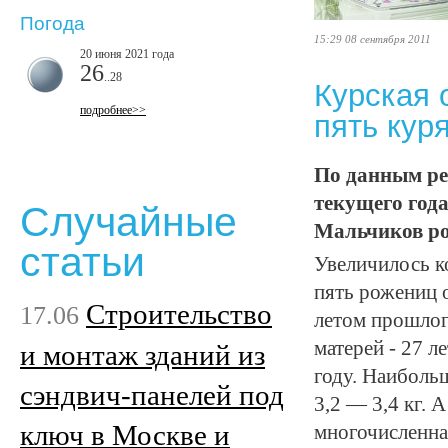
Погода
15:29 08 сентября 2011
20 июня 2021 года
26
..28
Курская 
подробнее>>
пять кур
По данным ре
текущего год
Случайные
Мальчиков род
статьи
Увеличилось к
пять рожениц 
Строительство
17.06
летом прошлог
матерей - 27 л
и монтаж зданий из
году. Наиболь
сэндвич-панелей под
3,2 — 3,4 кг. 
ключ в Москве и
многочисленна