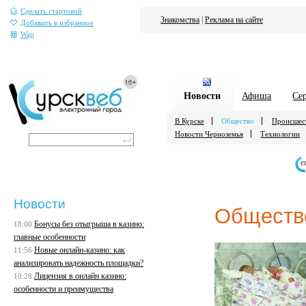
Сделать стартовой
Знакомства
|
Реклама на сайте
Добавить в избранное
Wap
Новости
Афиша
Се
В Курске
Общество
Происшес
Новости Черноземья
Технологии
е
Новости
Обществ
Бонусы без отыгрыша в казино:
18:00
главные особенности
Новые онлайн-казино: как
11:56
анализировать надежность площадки?
Лицензия в онлайн казино:
10:28
особенности и преимущества