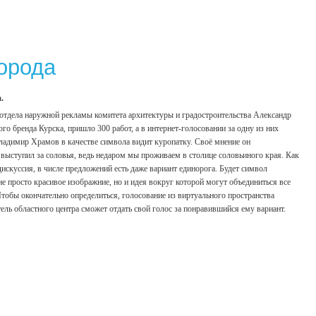
города
.
 отдела наружной рекламы комитета архитектуры и градостроительства Александр
ого бренда Курска, пришло 300 работ, а в интернет-голосовании за одну из них
Владимир Храмов в качестве символа видит куропатку. Своё мнение он
выступил за соловья, ведь недаром мы проживаем в столице соловьиного края. Как
искуссия, в числе предложений есть даже вариант единорога. Будет символ
е просто красивое изображние, но и идея вокруг которой могут объединиться все
Чтобы окончательно определиться, голосование из виртуального пространства
тель областного центра сможет отдать свой голос за понравившийся ему вариант.