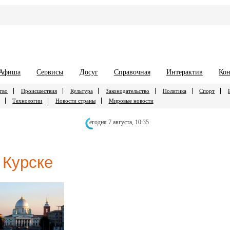
Афиша
Сервисы
Досуг
Справочная
Интерактив
Кон
тво
Происшествия
Культура
Законодательство
Политика
Спорт
Технологии
Новости страны
Мировые новости
егодня 7 августа,
10:35
 Курске