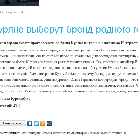
4 13 августа 2012
уряне выберут бренд родного 
ли города смогут проголосовать за бренд Курска не только с помощью Интернета
том заявили заместитель главы городской Администрации Ольга Германова и начальник
ськов. Они рассказали, что на сайт Kursklogo.ru, созданный для обсуждения потенциальн
аствовало более 10 тысяч человек из разных уголков страны. Так, самарский дизайнер 
ментировал легендой о происхождении называния города. А курянин Руслан Баранчиков 
щает пресс-служба Администрации Курской области, на тему бренда развернулась целая д
ничным или многогранным, решать курянам. Ольга Германова подчеркнула: бренд - это н
ли города независимо от вкусов, предпочтений, религиозных и политических взглядов. 
йдёт в реальное. Вскоре все конкурсные работы появятся на улицах города, и каждый жи
очник:
Курсквеб.Ру
чтений:
4312
Поделиться…
гистрируйтесь
или войдите, чтобы оставить комментарий (сейчас комментариев: 0)