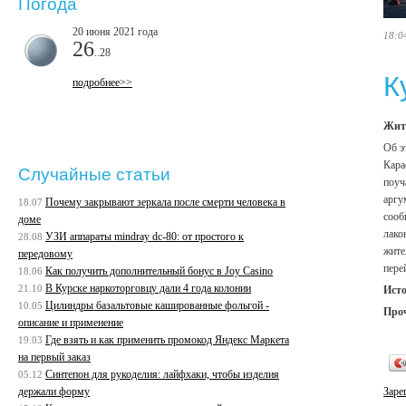
Погода
20 июня 2021 года
18:0
26
..28
К
подробнее>>
Жите
Об э
Кара
Случайные статьи
поуч
аргу
Почему закрывают зеркала после смерти человека в
18.07
сооб
доме
лако
УЗИ аппараты mindray dc-80: от простого к
28.08
жите
передовому
пере
Как получить дополнительный бонус в Joy Casino
18.06
В Курске наркоторговцу дали 4 года колонии
21.10
Ист
Цилиндры базальтовые кашированные фольгой -
10.05
Про
описание и применение
Где взять и как применить промокод Яндекс Маркета
19.03
на первый заказ
Синтепон для рукоделия: лайфхаки, чтобы изделия
05.12
держали форму
Заре