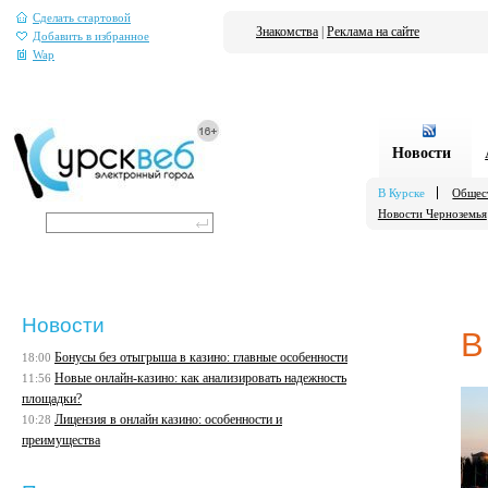
Сделать стартовой
Знакомства
|
Реклама на сайте
Добавить в избранное
Wap
Новости
В Курске
Общес
Новости Черноземья
Новости
В
Бонусы без отыгрыша в казино: главные особенности
18:00
Новые онлайн-казино: как анализировать надежность
11:56
площадки?
Лицензия в онлайн казино: особенности и
10:28
преимущества