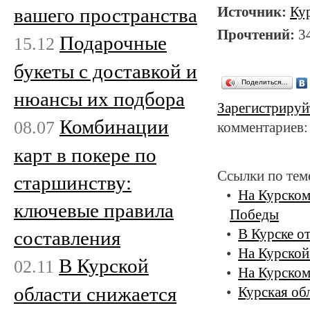
Источник:
Ку
вашего пространства
Прочтений:
3
Подарочные
15.12
букеты с доставкой и
Поделиться…
нюансы их подбора
Зарегистрируй
Комбинации
08.07
комментариев:
карт в покере по
Ссылки по тем
старшинству:
На Курском
ключевые правила
Победы
В Курске о
составления
На Курской
В Курской
02.11
На Курском
области снижается
Курская об