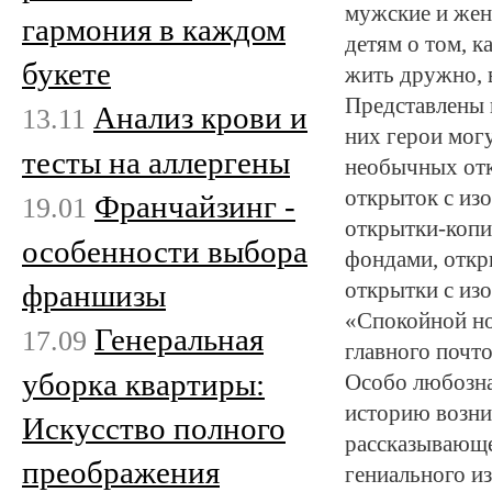
мужские и жен
гармония в каждом
детям о том, к
букете
жить дружно, 
Представлены 
Анализ крови и
13.11
них герои могу
тесты на аллергены
необычных отк
открыток с из
Франчайзинг -
19.01
открытки-копи
особенности выбора
фондами, откры
франшизы
открытки с и
«Спокойной но
Генеральная
17.09
главного почто
уборка квартиры:
Особо любозна
историю возни
Искусство полного
рассказывающе
преображения
гениального из