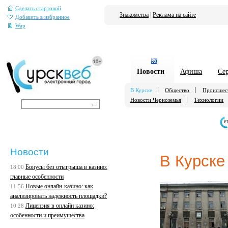
Сделать стартовой
Знакомства
|
Реклама на сайте
Добавить в избранное
Wap
Новости
Афиша
Се
В Курске
Общество
Происшес
Новости Черноземья
Технологии
е
Новости
В Курске
Бонусы без отыгрыша в казино:
18:00
главные особенности
Новые онлайн-казино: как
11:56
анализировать надежность площадки?
Лицензия в онлайн казино:
10:28
особенности и преимущества