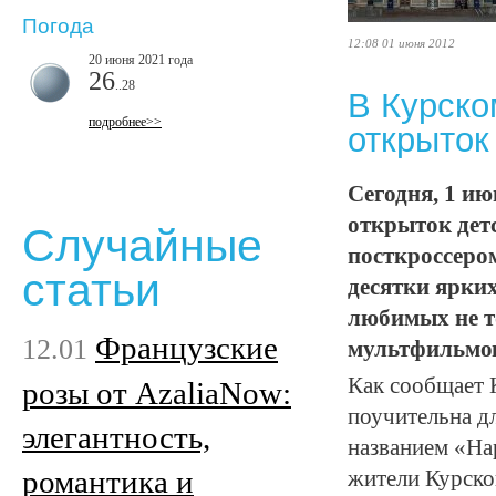
Погода
12:08 01 июня 2012
20 июня 2021 года
26
..28
В Курско
подробнее>>
открыток
Сегодня, 1 и
открыток дет
Случайные
посткроссеро
статьи
десятки ярки
любимых не то
Французские
12.01
мультфильмо
Как сообщает К
розы от AzaliaNow:
поучительна д
элегантность,
названием «На
романтика и
жители Курско