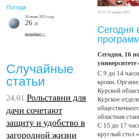
Погода
10:57 16 ноября 2011
20 июня 2021 года
26
..28
Сегодня 
подробнее>>
програм
Сегодня, 16 
университете 
Случайные
С 9 до 14 час
статьи
крови. Органи
Курской облас
Рольставни для
24.01
Курское отдел
общественного
дачи сочетают
областная стан
защиту и удобство в
С 15 до 17 ча
загородной жизни
круглый стол 