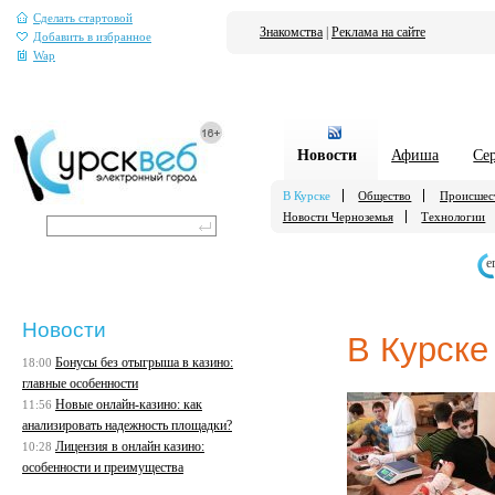
Сделать стартовой
Знакомства
|
Реклама на сайте
Добавить в избранное
Wap
Новости
Афиша
Се
В Курске
Общество
Происшес
Новости Черноземья
Технологии
е
Новости
В Курске
Бонусы без отыгрыша в казино:
18:00
главные особенности
Новые онлайн-казино: как
11:56
анализировать надежность площадки?
Лицензия в онлайн казино:
10:28
особенности и преимущества