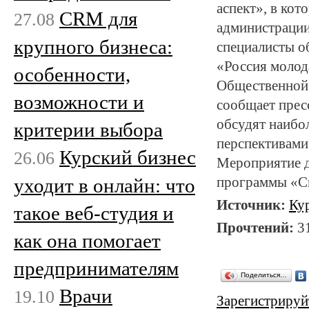
аспект», в кот
CRM для
27.08
администрации
крупного бизнеса:
специалисты о
«Россия молод
особенности,
Общественной 
возможности и
сообщает прес
обсудят наибо
критерии выбора
перспективами 
Курский бизнес
26.06
Мероприятие д
уходит в онлайн: что
программы «С
Источник:
Ку
такое веб-студия и
Прочтений:
3
как она помогает
предпринимателям
Поделиться…
Врачи
19.10
Зарегистрируй