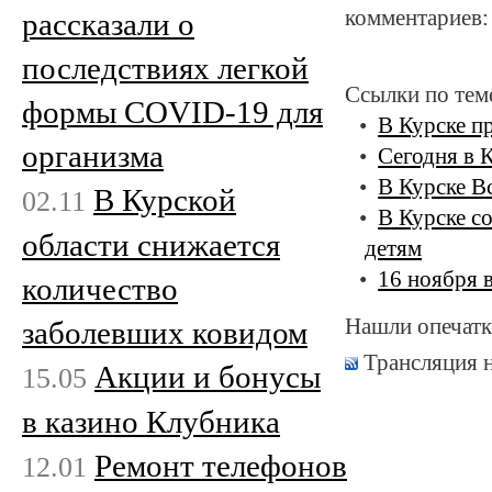
комментариев:
рассказали о
последствиях легкой
Ссылки по тем
формы COVID-19 для
В Курске п
организма
Сегодня в 
В Курске В
В Курской
02.11
В Курске с
области снижается
детям
16 ноября 
количество
Нашли опечатк
заболевших ковидом
Трансляция 
Акции и бонусы
15.05
в казино Клубника
Ремонт телефонов
12.01