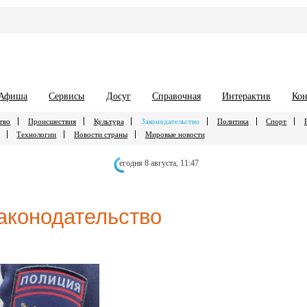
Афиша
Сервисы
Досуг
Справочная
Интерактив
Кон
тво
Происшествия
Культура
Законодательство
Политика
Спорт
Технологии
Новости страны
Мировые новости
егодня 8 августа,
11:47
аконодательство