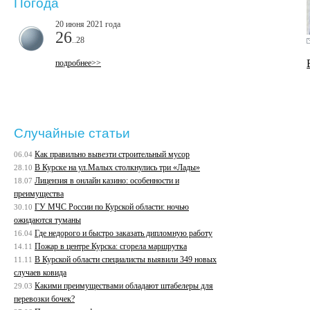
Погода
20 июня 2021 года
26
..28
подробнее>>
Случайные статьи
Как правильно вывезти строительный мусор
06.04
В Курске на ул.Малых столкнулись три «Лады»
28.10
Лицензия в онлайн казино: особенности и
18.07
преимущества
ГУ МЧС России по Курской области: ночью
30.10
ожидаются туманы
Где недорого и быстро заказать дипломную работу
16.04
Пожар в центре Курска: сгорела маршрутка
14.11
В Курской области специалисты выявили 349 новых
11.11
случаев ковида
Какими преимуществами обладают штабелеры для
29.03
перевозки бочек?