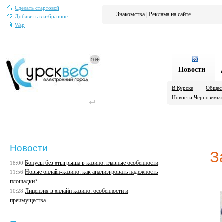
Сделать стартовой
Знакомства
|
Реклама на сайте
Добавить в избранное
Wap
Новости
В Курске
Общес
Новости Черноземья
Новости
З
Бонусы без отыгрыша в казино: главные особенности
18:00
Новые онлайн-казино: как анализировать надежность
11:56
площадки?
Лицензия в онлайн казино: особенности и
10:28
преимущества