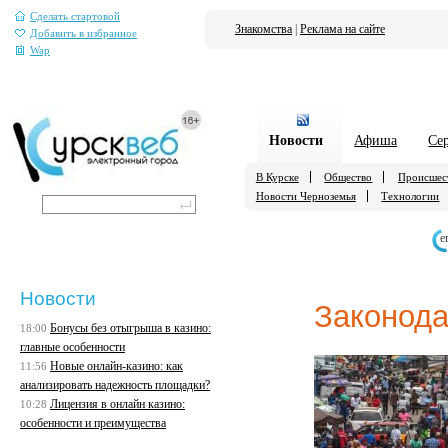
Сделать стартовой
Знакомства
|
Реклама на сайте
Добавить в избранное
Wap
Новости
Афиша
Се
В Курске
Общество
Происшес
Новости Черноземья
Технологии
е
Новости
Законода
Бонусы без отыгрыша в казино:
18:00
главные особенности
Новые онлайн-казино: как
11:56
анализировать надежность площадки?
Лицензия в онлайн казино:
10:28
особенности и преимущества