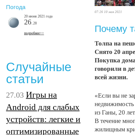
Погода
07:26 10 мая 2021
20 июня 2021 года
26
..28
Почему т
подробнее>>
Толпа на пеше
Снято 20 апре
Покупка дома 
Случайные
говорили в де
статьи
всей жизни.
Игры на
27.03
«Если вы не за
недвижимость т
Android для слабых
из Ганы, 20 лет
устройств: легкие и
В течение мног
жилищным кри
оптимизированные