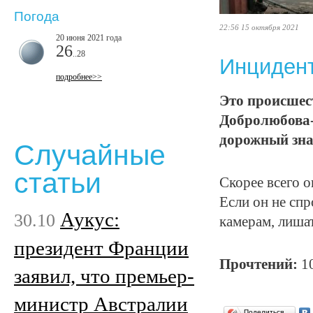
Погода
22:56 15 октября 2021
20 июня 2021 года
26
..28
Инцидент
подробнее>>
Это происшес
Добролюбова-
дорожный зна
Случайные
статьи
Скорее всего о
Если он не сп
Аукус:
30.10
камерам, лиша
президент Франции
Прочтений:
1
заявил, что премьер-
министр Австралии
Поделиться…