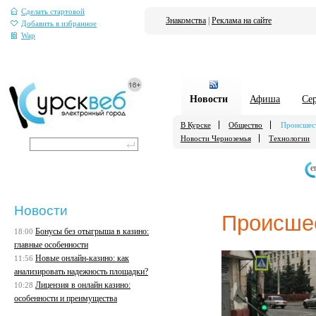
Сделать стартовой
Знакомства
|
Реклама на сайте
Добавить в избранное
Wap
Новости
Афиша
Се
В Курске
Общество
Происшес
Новости Черноземья
Технологии
е
Новости
Происше
Бонусы без отыгрыша в казино:
18:00
главные особенности
Новые онлайн-казино: как
11:56
анализировать надежность площадки?
Лицензия в онлайн казино:
10:28
особенности и преимущества