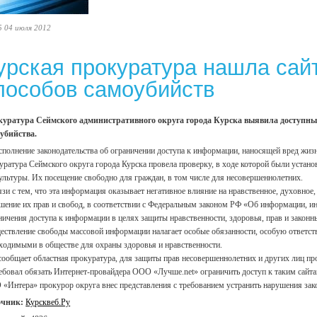
5 04 июля 2012
урская прокуратура нашла сайт
пособов самоубийств
уратура Сеймского административного округа города Курска выявила доступны
убийства.
сполнение законодательства об ограничении доступа к информации, наносящей вред жиз
уратура Сеймского округа города Курска провела проверку, в ходе которой были устан
ультуры. Их посещение свободно для граждан, в том числе для несовершеннолетних.
язи с тем, что эта информация оказывает негативное влияние на нравственное, духовное,
шение их прав и свобод, в соответствии с Федеральным законом РФ «Об информации, 
ничения доступа к информации в целях защиты нравственности, здоровья, прав и закон
ествление свободы массовой информации налагает особые обязанности, особую ответст
ходимыми в обществе для охраны здоровья и нравственности.
сообщает областная прокуратура, для защиты прав несовершеннолетних и других лиц пр
ебовал обязать Интернет-провайдера ООО «Лучше.net» ограничить доступ к таким сайта
«Интера» прокурор округа внес представления с требованием устранить нарушения зако
очник:
Курсквеб.Ру