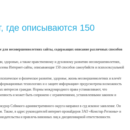
, где описываются 150
е для несовершеннолетних сайты, содержащих описание различных способов
ни, здоровью, а также нравственному и духовному развитию несовершеннолетних,
овлены Интернет-сайты, описывающие 150 способов самоубийств и психосексуальной
 психическое и физическое развитие, здоровье, жизнь несовершеннолетних и влечёт
информационных технологиях и о защите информации» предусмотрена возможность
ных интересов граждан. Нормы международного права устанавливают, что
венность и может быть сопряжено с ограничениями, установленными законом и
окурор Сеймкого административного округа направил в суд исковое заявление. Он
м. Также, в адрес руководителей интернет-провайдеров ЗАО «Комстар-Регионы» и
нодательства и привлечь виновных лиц к дисциплинарной ответственности.