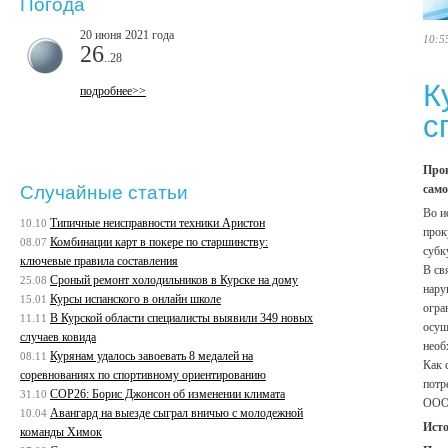
Погода
20 июня 2021 года
10:5
26
..28
К
подробнее>>
с
Прок
само
Случайные статьи
Во и
Типичные неисправности техники Аристон
10.10
прок
Комбинации карт в покере по старшинству:
08.07
субк
ключевые правила составления
В св
Сроный ремонт холодильников в Курске на дому
25.08
нару
Курсы испанского в онлайн школе
15.01
огра
В Курской области специалисты выявили 349 новых
11.11
осущ
случаев ковида
необ
Курянам удалось завоевать 8 медалей на
08.11
Как 
соревнованиях по спортивному ориентированию
потр
COP26: Борис Джонсон об изменении климата
31.10
ООО 
Авангард на выезде сыграл вничью с молодежной
10.04
Ист
команды Химок