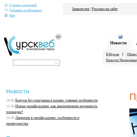
Сделать стартовой
Знакомства
|
Реклама на сайте
Добавить в избранное
Wap
Новости
В Курске
Общес
Новости Черноземья
Новости
П
Бонусы без отыгрыша в казино: главные особенности
18:00
Новые онлайн-казино: как анализировать надежность
11:56
площадки?
Лицензия в онлайн казино: особенности и
10:28
преимущества