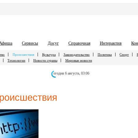
Афиша
Сервисы
Досуг
Справочная
Интерактив
Кон
тво
Происшествия
Культура
Законодательство
Политика
Спорт
Технологии
Новости страны
Мировые новости
егодня 6 августа,
03:06
роисшествия