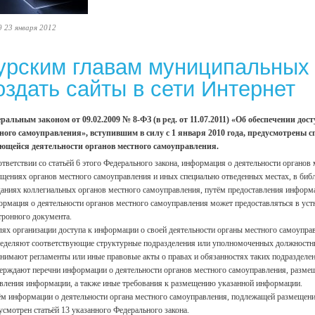
9 23 января 2012
урским главам муниципальных
оздать сайты в сети Интернет
ральным законом от 09.02.2009 № 8-ФЗ (в ред. от 11.07.2011) «Об обеспечении до
ного самоуправления», вступившим в силу с 1 января 2010 года, предусмотрены 
ющейся деятельности органов местного самоуправления.
ответствии со статьёй 6 этого Федерального закона, информация о деятельности органов
щениях органов местного самоуправления и иных специально отведенных местах, в биб
даниях коллегиальных органов местного самоуправления, путём предоставления информа
рмация о деятельности органов местного самоуправления может предоставляться в уст
тронного документа.
лях организации доступа к информации о своей деятельности органы местного самоупра
ределяют соответствующие структурные подразделения или уполномоченных должностных
инимают регламенты или иные правовые акты о правах и обязанностях таких подразделе
верждают перечни информации о деятельности органов местного самоуправления, размещ
вления информации, а также иные требования к размещению указанной информации.
м информации о деятельности органа местного самоуправления, подлежащей размещению
усмотрен статьёй 13 указанного Федерального закона.