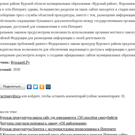
рском районе Курской области муниципальные образования «Курский район», Ворошн
ы в сети Интернет, однако, большинство разделов на таких сайтах находится в стадии нап
ообщению пресс-службы областной прокуратуры, вместе с тем, размещение информации,
обствовать сокращению бумажного документооборота между государственными органами
рмации, доступной для ознакомления в сети Интернет.
ральным законом предусмотрена возможность использования органами местного самоуп
ийской Федерации для размещения информации о своей деятельности.
реализации требований данного Федерального закона прокурор Курского района предло
нодательством возможности для обеспечения надлежащего доступа к информации о деят
мендовано рассмотреть вопрос о создании официальных сайтов муниципальных образова
очник:
Курсквеб.Ру
чтений:
3930
Поделиться…
гистрируйтесь
или войдите, чтобы оставить комментарий (сейчас комментариев: 0)
ки по теме:
Курская прокуратура нашла сайт, где описываются 150 способов самоубийств
Депутаты смягчили поправки к закону «Об информации»
Курская прокуратура борется с экстремистскими проявлениями в Интернете
В Курском районе руководителей школ обязали привести в порядок Интернет-сайты