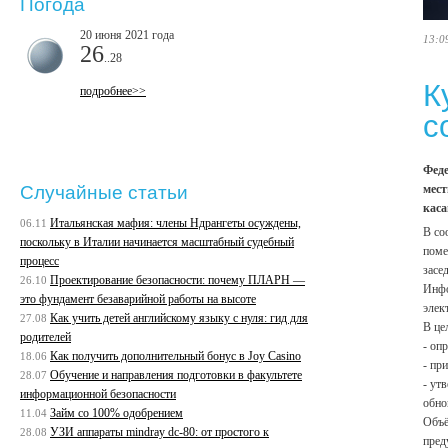
Погода
20 июня 2021 года
13:0
26
..28
К
подробнее>>
с
Феде
мест
Случайные статьи
каса
Итальянская мафия: члены Ндрангеты осуждены,
06.11
В со
поскольку в Италии начинается масштабный судебный
поме
процесс
засе
Проектирование безопасности: почему ПЛАРН —
26.10
Инфо
это фундамент безаварийной работы на высоте
элек
Как учить детей английскому языку с нуля: гид для
27.08
В це
родителей
- оп
Как получить дополнительный бонус в Joy Casino
18.06
- пр
Обучение и направления подготовки в факультете
28.07
- ут
информационной безопасности
обно
Займ со 100% одобрением
11.04
Объё
УЗИ аппараты mindray dc-80: от простого к
28.08
пред