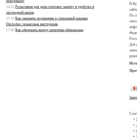
передовому
В Ку
Рольставни для дачи сочетают защиту и удобство в
24.01
сайт
загородной жизни
По с
Как заменить подшипник в стиральной машине
15.10
спос
Electrolux: пошаговая инструкция
инфо
Как оформить аренду квартиры официально
17.09
Феде
Росс
Для 
зако
реко
Ист
Про
Заре
Ссыл