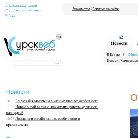
Сделать стартовой
Знакомства
|
Реклама на сайте
Добавить в избранное
Wap
Новости
В Курске
Общес
Новости Черноземья
Новости
О
Бонусы без отыгрыша в казино: главные особенности
18:00
Новые онлайн-казино: как анализировать надежность
11:56
площадки?
Лицензия в онлайн казино: особенности и
10:28
преимущества