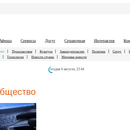
Афиша
Сервисы
Досуг
Справочная
Интерактив
Кон
тво
Происшествия
Культура
Законодательство
Политика
Спорт
Технологии
Новости страны
Мировые новости
егодня 6 августа,
23:44
бщество