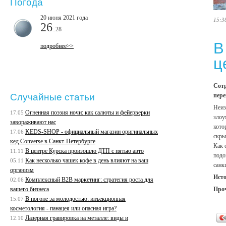
Погода
20 июня 2021 года
15:3
26
..28
В
подробнее>>
ц
Сотр
пере
Случайные статьи
Неиз
Огненная поэзия ночи: как салюты и фейерверки
17.05
злоу
завораживают нас
кото
KEDS-SHOP - официальный магазин оригинальных
17.06
скры
кед Converse в Санкт-Петербурге
Как 
В центре Курска произошло ДТП с пятью авто
11.11
подо
Как несколько чашек кофе в день влияют на ваш
05.11
санк
организм
Ист
Комплексный B2B маркетинг: стратегия роста для
02.06
Про
вашего бизнеса
В погоне за молодостью: инъекционная
15.07
косметология - панацея или опасная игра?
Лазерная гравировка на металле: виды и
12.10