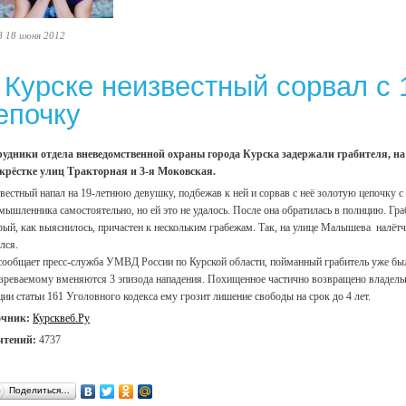
8 18 июня 2012
 Курске неизвестный сорвал с 
епочку
удники отдела вневедомственной охраны города Курска задержали грабителя, на
крёстке улиц Тракторная и 3-я Моковская.
вестный напал на 19-летнюю девушку, подбежав к ней и сорвав с неё золотую цепочку с
мышленника самостоятельно, но ей это не удалось. После она обратилась в полицию. Гра
рый, как выяснилось, причастен к нескольким грабежам. Так, на улице Малышева налётч
лся.
сообщает пресс-служба УМВД России по Курской области, пойманный грабитель уже был 
зреваемому вменяются 3 эпизода нападения. Похищенное частично возвращено владельц
ции статьи 161 Уголовного кодекса ему грозит лишение свободы на срок до 4 лет.
очник:
Курсквеб.Ру
чтений:
4737
Поделиться…