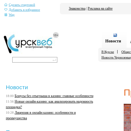
Сделать стартовой
Знакомства
|
Реклама на сайте
Добавить в избранное
Wap
Новости
В Курске
Общес
Новости Черноземья
Новости
П
Бонусы без отыгрыша в казино: главные особенности
18:00
Новые онлайн-казино: как анализировать надежность
11:56
площадки?
Лицензия в онлайн казино: особенности и
10:28
преимущества