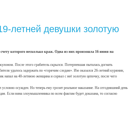
19-летней девушки золотую
 счету которого несколько краж. Одна из них произошла 16 июня на
 кулоном. После этого грабитель скрылся. Потерпевшая пыталась догнать
бителя удалось задержать по «горячим следам». Им оказался 26-летний курянин,
ик напал на 40-летнюю женщина и сорвал с неё золотую цепочку, после чего
условно осужден. Но теперь ему грозит реальное наказание. На сегодняшний день
ам. Если вина злоумышленника по всем фактам будет доказана, то согласно