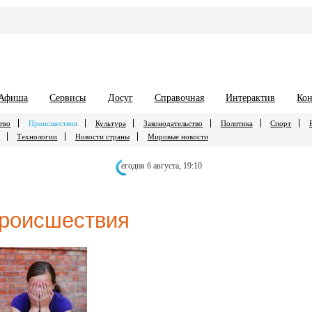
Афиша
Сервисы
Досуг
Справочная
Интерактив
Кон
тво
Происшествия
Культура
Законодательство
Политика
Спорт
Технологии
Новости страны
Мировые новости
егодня 6 августа,
19:10
роисшествия