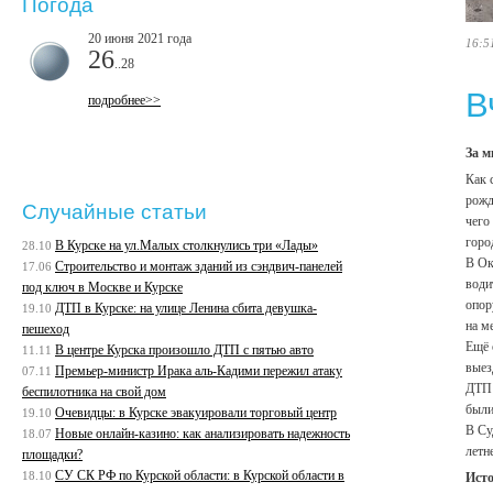
Погода
20 июня 2021 года
16:5
26
..28
В
подробнее>>
За м
Как 
рожд
Случайные статьи
чего
горо
В Курске на ул.Малых столкнулись три «Лады»
28.10
В Ок
Строительство и монтаж зданий из сэндвич-панелей
17.06
води
под ключ в Москве и Курске
опор
ДТП в Курске: на улице Ленина сбита девушка-
19.10
на м
пешеход
Ещё 
В центре Курска произошло ДТП с пятью авто
11.11
выез
Премьер-министр Ирака аль-Кадими пережил атаку
07.11
ДТП 
беспилотника на свой дом
были
Очевидцы: в Курске эвакуировали торговый центр
19.10
В Су
Новые онлайн-казино: как анализировать надежность
18.07
летн
площадки?
СУ СК РФ по Курской области: в Курской области в
18.10
Ист