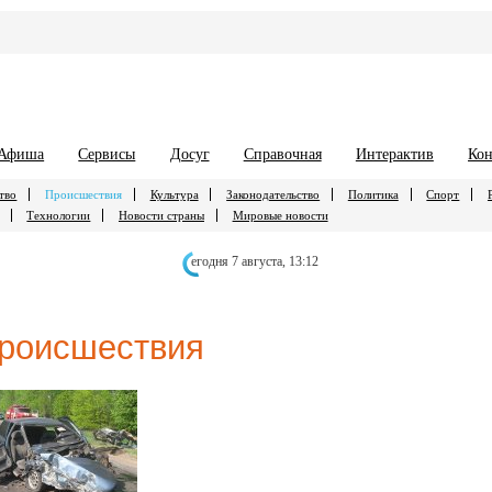
Афиша
Сервисы
Досуг
Справочная
Интерактив
Кон
тво
Происшествия
Культура
Законодательство
Политика
Спорт
Технологии
Новости страны
Мировые новости
егодня 7 августа,
13:12
роисшествия