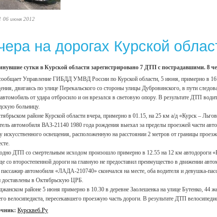
1 06 июня 2012
чера на дорогах Курской облас
инувшие сутки в Курской области зарегистрировано 7 ДТП с пострадавшими. 8 ч
сообщает Управление ГИБДД УМВД России по Курской области, 5 июня, примерно в 16.5
ения, двигаясь по улице Перекальского со стороны улицы Дубровинского, в пути следов
 автомобиль от удара отбросило и он врезался в световую опору. В результате ДТП вод
дскую больницу.
тябрьском районе Курской области вчера, примерно в 01.15, на 25 км а/д «Курск – Льг
тель автомобиля ВАЗ-21140 1980 года рождения выехал за пределы проезжей части ав
у искусственного освещения, расположенную на расстоянии 2 метров от границы проезж
есте.
одно ДТП со смертельным исходом произошло примерно в 12.55 на 12 км автодороги 
де со второстепенной дороги на главную не предоставил преимущество в движении авто
пассажир автомобиля «ЛАДА-210740» скончался на месте, оба водителя и девушка-па
 доставлены в Октябрьскую ЦРБ.
джанском районе 5 июня примерно в 10.30 в деревне Заолешенка на улице Бутенко, 44 
его велосипедиста, пересекавшего проезжую часть дороги. В результате ДТП велосипед
очник:
Курсквеб.Ру