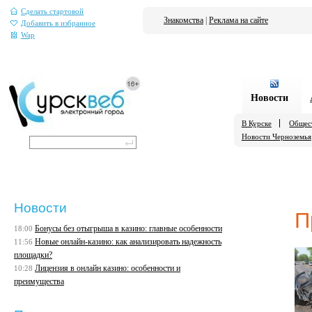
Сделать стартовой
Знакомства
|
Реклама на сайте
Добавить в избранное
Wap
Новости
В Курске
Общес
Новости Черноземья
Новости
П
Бонусы без отыгрыша в казино: главные особенности
18:00
Новые онлайн-казино: как анализировать надежность
11:56
площадки?
Лицензия в онлайн казино: особенности и
10:28
преимущества