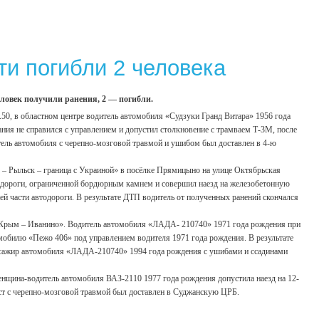
ти погибли 2 человека
еловек получили ранения, 2 — погибли.
0, в областном центре водитель автомобиля «Судзуки Гранд Витара» 1956 года
ания не справился с управлением и допустил столкновение с трамваем Т-3М, после
итель автомобиля с черепно-мозговой травмой и ушибом был доставлен в 4-ю
ов – Рыльск – граница с Украиной» в посёлке Прямицыно на улице Октябрьская
тодороги, ограниченной бордюрным камнем и совершил наезд на железобетонную
ей части автодороги. В результате ДТП водитель от полученных ранений скончался
«Крым – Иванино». Водитель автомобиля «ЛАДА- 210740» 1971 года рождения при
мобилю «Пежо 406» под управлением водителя 1971 года рождения. В результате
ссажир автомобиля «ЛАДА-210740» 1994 года рождения с ушибами и ссадинами
женщина-водитель автомобиля ВАЗ-2110 1977 года рождения допустила наезд на 12-
ист с черепно-мозговой травмой был доставлен в Суджанскую ЦРБ.