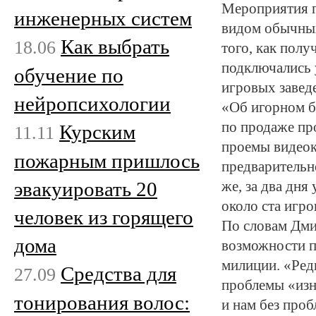
Мероприятия п
инженерных систем
видом обычных
Как выбрать
18.06
того, как пол
подключались 
обучение по
игровых завед
нейропсихологии
«Об игорном б
по продаже пр
Курским
11.11
проемы видеок
пожарным пришлось
предварительн
эвакуировать 20
же, за два дня
около ста игро
человек из горящего
По словам Дми
дома
возможности п
милиции. «Ред
Средства для
27.09
проблемы «изн
тонирования волос:
и нам без проб