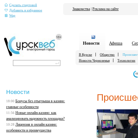
Сделать стартовой
Знакомства
|
Реклама на сайте
Добавить в избранное
Wap
Новости
Афиша
Се
В Курске
Общество
Происшес
Новости Черноземья
Технологии
е
Новости
Происше
Бонусы без отыгрыша в казино:
18:00
главные особенности
Новые онлайн-казино: как
11:56
анализировать надежность площадки?
Лицензия в онлайн казино:
10:28
особенности и преимущества