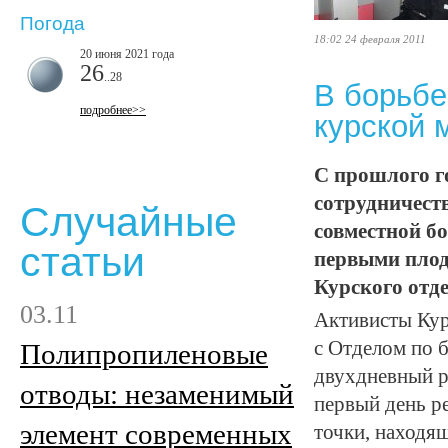
Погода
18:02 24 февраля 2011
20 июня 2021 года
26
..28
В борьбе
подробнее>>
курской 
С прошлого г
сотрудничест
Случайные
совместной бо
статьи
первыми плод
Курского отд
03.11
Активисты Кур
с Отделом по 
Полипропиленовые
двухдневный р
отводы: незаменимый
первый день р
элемент современных
точки, находящ