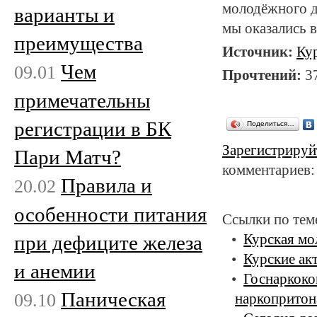
молодёжного д
варианты и
мы оказались 
преимущества
Источник:
Ку
Чем
09.01
Прочтений:
3
примечательны
регистрации в БК
Поделиться…
Зарегистрируй
Пари Матч?
комментариев:
Правила и
20.02
особенности питания
Ссылки по тем
при дефиците железа
Курская мо
Курские ак
и анемии
Госнаркоко
Паническая
09.10
наркопритон