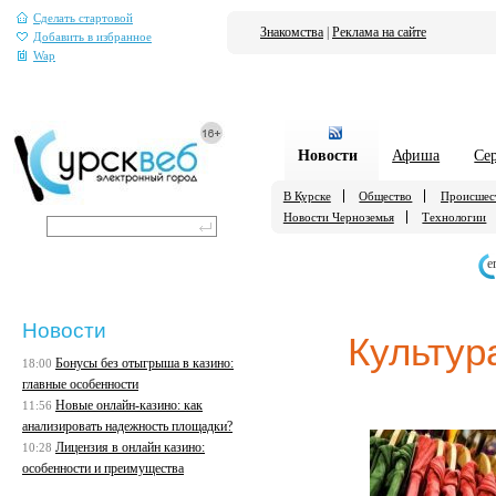
Сделать стартовой
Знакомства
|
Реклама на сайте
Добавить в избранное
Wap
Новости
Афиша
Се
В Курске
Общество
Происшес
Новости Черноземья
Технологии
е
Новости
Культур
Бонусы без отыгрыша в казино:
18:00
главные особенности
Новые онлайн-казино: как
11:56
анализировать надежность площадки?
Лицензия в онлайн казино:
10:28
особенности и преимущества