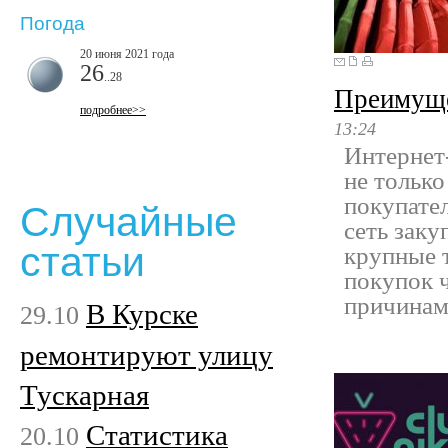
Погода
20 июня 2021 года
26
..28
Преимуще
подробнее>>
13:24
Интернет
не только
покупател
Случайные
сеть заку
статьи
крупные 
покупок 
причинам
В Курске
29.10
ремонтируют улицу
Тускарная
Статистика
20.10