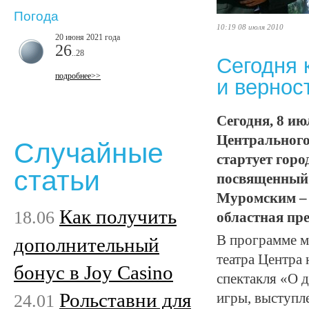
Погода
10:19 08 июля 2010
20 июня 2021 года
26
..28
Сегодня 
подробнее>>
и вернос
Сегодня, 8 ию
Центрального
Случайные
стартует горо
статьи
посвященный 
Муромским – 
Как получить
18.06
областная пре
В программе м
дополнительный
театра Центра
бонус в Joy Casino
спектакля «О 
Рольставни для
24.01
игры, выступл