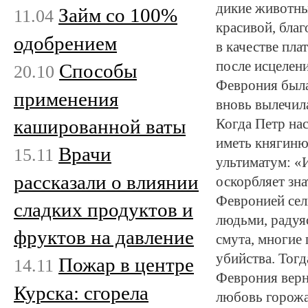
дикие животные
Займ со 100%
11.04
красивой, благ
одобрением
в качестве пла
после исцелени
Способы
20.10
Феврония была
применения
вновь вылечила
кашированной ваты
Когда Петр на
иметь княгиню
Врачи
15.11
ультиматум: «
рассказали о влиянии
оскорбляет зн
Февронией сел
сладких продуктов и
людьми, радуяс
фруктов на давление
смута, многие
убийства. Тогд
Пожар в центре
14.11
Феврония верн
Курска: сгорела
любовь горожа