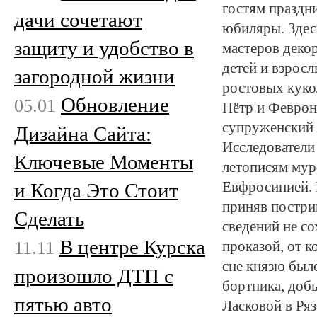
гостям праздн
дачи сочетают
юбиляры. Здес
защиту и удобство в
мастеров декор
детей и взрос
загородной жизни
ростовых куко
Обновление
05.01
Пётр и Феврон
супруженский 
Дизайна Сайта:
Исследователи
Ключевые Моменты
летописям мур
и Когда Это Стоит
Евфросинией. 
приняв постри
Сделать
сведений не со
В центре Курска
11.11
проказой, от к
сне князю был
произошло ДТП с
бортника, доб
пятью авто
Ласковой в Ря