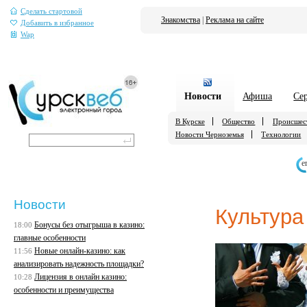
Сделать стартовой
Знакомства
|
Реклама на сайте
Добавить в избранное
Wap
Новости
Афиша
Се
В Курске
Общество
Происшес
Новости Черноземья
Технологии
е
Новости
Культура
Бонусы без отыгрыша в казино:
18:00
главные особенности
Новые онлайн-казино: как
11:56
анализировать надежность площадки?
Лицензия в онлайн казино:
10:28
особенности и преимущества