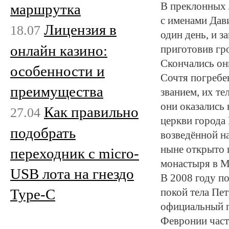
В преклонных 
маршрутка
с именами Дав
Лицензия в
18.07
один день, и з
онлайн казино:
приготовив гро
Скончались он
особенности и
Сочтя погребе
преимущества
званием, их те
они оказались
Как правильно
27.04
церкви города
подобрать
возведённой н
ныне открыто 
переходник с micro-
монастыря в М
USB лота на гнездо
В 2008 году п
Type-C
покой тела Пе
официальный п
Февронии част