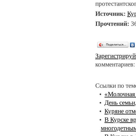
протестантско
Источник:
Ку
Прочтений:
3
Поделиться…
Зарегистрируй
комментариев:
Ссылки по тем
«Молочная 
День семьи
Куряне отм
В Курске в
многодетным