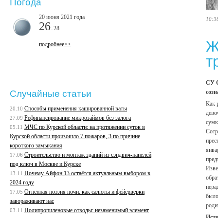
Погода
20 июня 2021 года
10:3
26
..28
Ж
подробнее>>
т
СУ С
созн
Случайные статьи
Как 
Способы применения кашированной ваты
20.10
дево
Рефинансирование микрозаймов без залога
27.09
сумк
МЧС по Курской области: на протяжении суток в
05.11
Сотр
Курской области произошло 7 пожаров, 3 по причине
прес
короткого замыкания
янва
Строительство и монтаж зданий из сэндвич-панелей
17.06
пред
под ключ в Москве и Курске
Изве
Почему Айфон 13 остаётся актуальным выбором в
13.11
обра
2024 году
нера
Огненная поэзия ночи: как салюты и фейерверки
17.05
было
завораживают нас
роди
Полипропиленовые отводы: незаменимый элемент
03.11
Ист