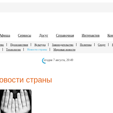
Афиша
Сервисы
Досуг
Справочная
Интерактив
Кон
тво
Происшествия
Культура
Законодательство
Политика
Спорт
Технологии
Новости страны
Мировые новости
егодня 7 августа,
20:49
овости страны