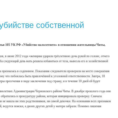
убийстве собственной
татьи 105 УК РФ «Убийство малолетнего» в отношении жительницы Читы,
в, в июне 2012 года «женщина ударила трёхлетнюю дочь рукой по голове, отчего
 На следующий день мать решила избавиться от тела, вывезла его в хозяйственной
 призналась в содеянном. Показания следователи проверили на месте совершения
ому что побоялась быть привлечённой к уголовной ответственности. Завтра, 18
ры пресечения в виде заключения под стражу, и в течение 10 дней ей будет
ннолетних Администрации Черновского района Читы. В декабре прошлого года они
ы обратились в прокуратуру района, которая инициировала проверку. Сначала
я не нашла ни этих родственников, ни самой девочки. На основании всех признаков
й, ведутся поиски, а двоих других детей у матери забрали. Помимо лишения