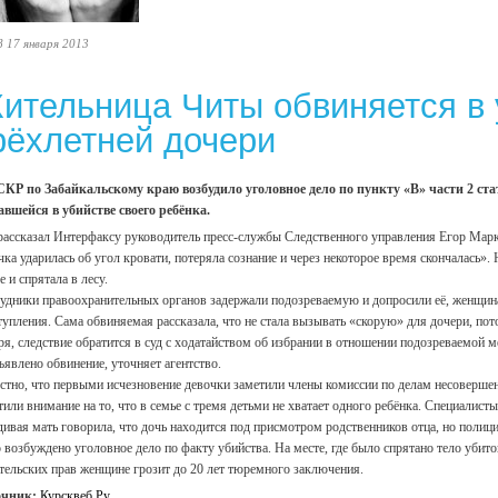
8 17 января 2013
ительница Читы обвиняется в 
рёхлетней дочери
КР по Забайкальскому краю возбудило уголовное дело по пункту «В» части 2 с
авшейся в убийстве своего ребёнка.
рассказал Интерфаксу руководитель пресс-службы Следственного управления Егор Марко
чка ударилась об угол кровати, потеряла сознание и через некоторое время скончалась».
е и спрятала в лесу.
удники правоохранительных органов задержали подозреваемую и допросили её, женщина
тупления. Сама обвиняемая рассказала, что не стала вызывать «скорую» для дочери, пот
ря, следствие обратится в суд с ходатайством об избрании в отношении подозреваемой ме
ъявлено обвинение, уточняет агентство.
стно, что первыми исчезновение девочки заметили члены комиссии по делам несоверше
тили внимание на то, что в семье с тремя детьми не хватает одного ребёнка. Специалист
дивая мать говорила, что дочь находится под присмотром родственников отца, но полици
 возбуждено уголовное дело по факту убийства. На месте, где было спрятано тело убито
тельских прав женщине грозит до 20 лет тюремного заключения.
очник:
Курсквеб.Ру