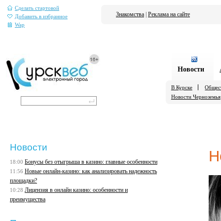
Сделать стартовой
Знакомства
|
Реклама на сайте
Добавить в избранное
Wap
Новости
В Курске
Общес
Новости Черноземья
Новости
Н
Бонусы без отыгрыша в казино: главные особенности
18:00
Новые онлайн-казино: как анализировать надежность
11:56
площадки?
Лицензия в онлайн казино: особенности и
10:28
преимущества