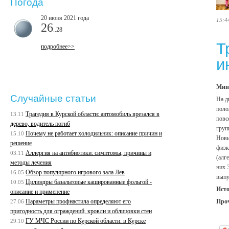
Погода
20 июня 2021 года
15:4
26
..28
Т
подробнее>>
и
Мино
Случайные статьи
На д
поло
Трагедия в Курской области: автомобиль врезался в
13.11
повс
дерево, водитель погиб
груп
Почему не работает холодильник: описание причин и
15.10
Новы
решение
физк
Аллергия на антибиотики: симптомы, причины и
03.11
(алг
методы лечения
них 
Обзор популярного игрового зала Лев
16.05
выпу
Цилиндры базальтовые кашированные фольгой -
10.05
Ист
описание и применение
Про
Параметры профнастила определяют его
27.06
пригодность для ограждений, кровли и облицовки стен
ГУ МЧС России по Курской области: в Курске
29.10