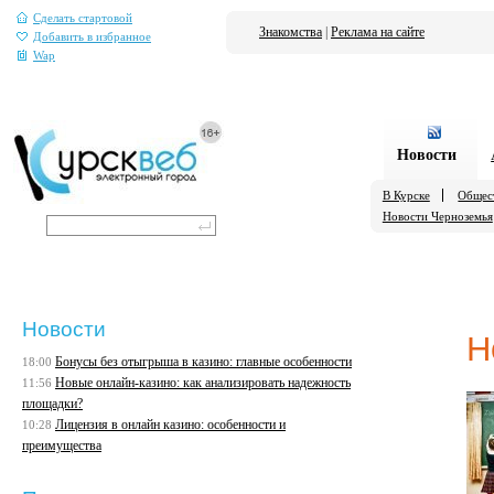
Сделать стартовой
Знакомства
|
Реклама на сайте
Добавить в избранное
Wap
Новости
В Курске
Общес
Новости Черноземья
Новости
Н
Бонусы без отыгрыша в казино: главные особенности
18:00
Новые онлайн-казино: как анализировать надежность
11:56
площадки?
Лицензия в онлайн казино: особенности и
10:28
преимущества