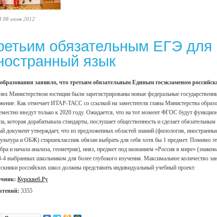
4 08 июня 2012
ретьим обязательным ЕГЭ для 
ностранный язык
бразования заявило, что третьим обязательным Единым госэкзаменом российски
нях Министерством юстиции были зарегистрированы новые федеральные государственны
жение. Как отмечает ИТАР-ТАСС со ссылкой на заместителя главы Министерства образо
еместно введут только к 2020 году. Ожидается, что на тот момент ФГОС будут функцион
па, которая дорабатывала стандарты, послушает общественность и сделает обязательным 
й документ утверждает, что из предложенных областей знаний (филология, иностранные
ультура и ОБЖ) старшеклассник обязан выбрать для себя хотя бы 1 предмет. Помимо эт
ебра и начала анализа, геометрия), иняз, предмет под названием «Россия в мире» (знако
3-4 выбранных школьником для более глубокого изучения. Максимальное количество заня
скники российских школ должны представить индивидуальный учебный проект.
очник:
Курсквеб.Ру
чтений:
3355