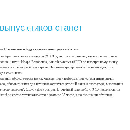
выпускников станет
е 11-классники будут сдавать иностранный язык.
е образовательные стандарты (ФГОС) для старшей школы, где прописано такое
вания и науки Игоря Реморенко, как обязательный ЕГЭ по иностранному языку
ировать во всех регионах страны. Замминистра признался: он не ожидал, что
для сдачи иняз.
 языки, общественные науки, математика и информатика, естественные науки,
ого, обязательными для изучения останутся русский язык и литература, математика
мая всем история), ОБЖ и физкультура. В учебный план войдут 9-10 предметов, из
тий в неделю устанавливается в размере 37 часов, а по окончании обучения