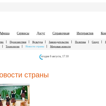
Афиша
Сервисы
Досуг
Справочная
Интерактив
Кон
тво
Происшествия
Культура
Законодательство
Политика
Спорт
Технологии
Новости страны
Мировые новости
егодня 6 августа,
17:10
овости страны