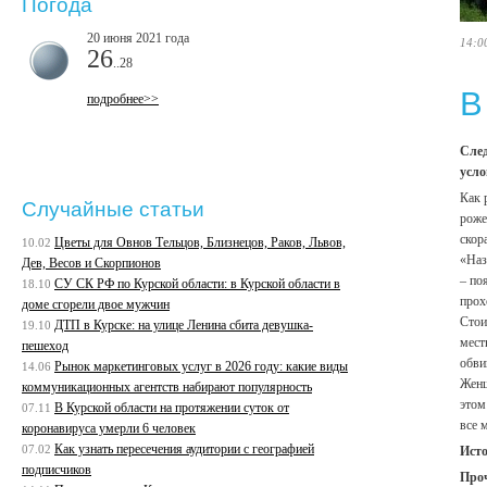
Погода
20 июня 2021 года
14:0
26
..28
В
подробнее>>
След
усло
Как 
Случайные статьи
роже
скор
Цветы для Овнов Тельцов, Близнецов, Раков, Львов,
10.02
«Наз
Дев, Весов и Скорпионов
– по
СУ СК РФ по Курской области: в Курской области в
18.10
прох
доме сгорели двое мужчин
Стои
ДТП в Курске: на улице Ленина сбита девушка-
19.10
мест
пешеход
обви
Рынок маркетинговых услуг в 2026 году: какие виды
14.06
Женщ
коммуникационных агентств набирают популярность
этом
В Курской области на протяжении суток от
07.11
все 
коронавируса умерли 6 человек
Как узнать пересечения аудитории с географией
07.02
Ист
подписчиков
Про