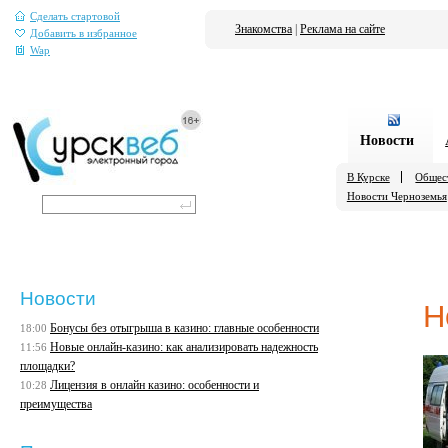
Сделать стартовой
Знакомства
|
Реклама на сайте
Добавить в избранное
Wap
Новости
В Курске
Общес
Новости Черноземья
Новости
Н
Бонусы без отыгрыша в казино: главные особенности
18:00
Новые онлайн-казино: как анализировать надежность
11:56
площадки?
Лицензия в онлайн казино: особенности и
10:28
преимущества