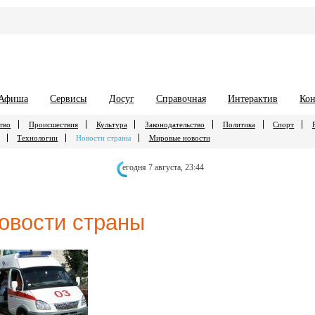
Афиша
Сервисы
Досуг
Справочная
Интерактив
Кон
тво
Происшествия
Культура
Законодательство
Политика
Спорт
Технологии
Новости страны
Мировые новости
егодня 7 августа,
23:44
овости страны