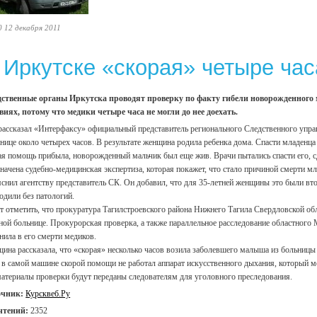
0 12 декабря 2011
 Иркутске «скорая» четыре час
ственные органы Иркутска проводят проверку по факту гибели новорожденного
виях, потому что медики четыре часа не могли до нее доехать.
рассказал «Интерфаксу» официальный представитель регионального Следственного упра
нице около четырех часов. В результате женщина родила ребенка дома. Спасти младенца 
ая помощь прибыла, новорожденный мальчик был еще жив. Врачи пытались спасти его, с
начена судебно-медицинская экспертиза, которая покажет, что стало причиной смерти мл
яснил агентству представитель СК. Он добавил, что для 35-летней женщины это были вт
одили без патологий.
т отметить, что прокуратура Тагилстроевского района Нижнего Тагила Свердловской обл
ной больнице. Прокурорская проверка, а также параллельное расследование областного 
нила в его смерти медиков.
ина рассказала, что «скорая» несколько часов возила заболевшего малыша из больницы 
 в самой машине скорой помощи не работал аппарат искусственного дыхания, который мо
материалы проверки будут переданы следователям для уголовного преследования.
очник:
Курсквеб.Ру
чтений:
2352