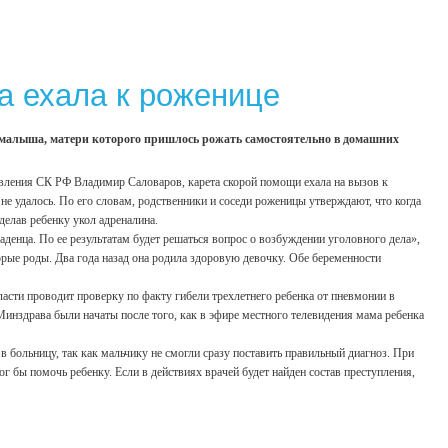
а ехала к роженице
 малыша, матери которого пришлось рожать самостоятельно в домашних
вления СК РФ Владимир Саловаров, карета скорой помощи ехала на вызов к
не удалось. По его словам, родственники и соседи роженицы утверждают, что когда
делав ребенку укол адреналина.
аденца. По ее результатам будет решаться вопрос о возбуждении уголовного дела»,
орые роды. Два года назад она родила здоровую девочку. Обе беременности
асти проводит проверку по факту гибели трехлетнего ребенка от пневмонии в
Минздрава были начаты после того, как в эфире местного телевидения мама ребенка
в больницу, так как мальчику не смогли сразу поставить правильный диагноз. При
г бы помочь ребенку. Если в действиях врачей будет найден состав преступления,