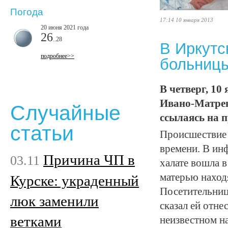
Погода
17:14 10 января 2013
20 июня 2021 года
26
..28
В Иркутс
подробнее>>
больниц
В четверг, 10
Ивано-Матрен
Случайные
ссылаясь на 
статьи
Происшествие 
времени. В ин
Причина ЧП в
03.11
халате вошла 
матерью наход
Курске: украденный
Посетительниц
люк заменили
сказал ей отне
ветками
неизвестном н