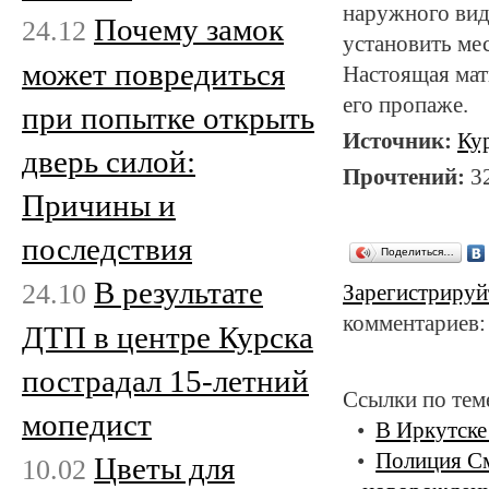
наружного вид
Почему замок
24.12
установить ме
может повредиться
Настоящая мат
его пропаже.
при попытке открыть
Источник:
Ку
дверь силой:
Прочтений:
3
Причины и
последствия
Поделиться…
В результате
24.10
Зарегистрируй
комментариев:
ДТП в центре Курска
пострадал 15-летний
Ссылки по тем
мопедист
В Иркутске
Полиция См
Цветы для
10.02