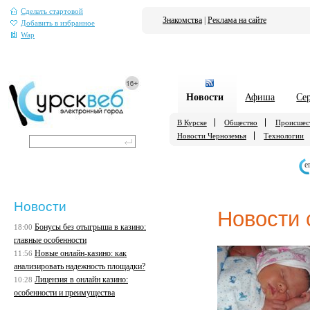
Сделать стартовой
Знакомства
|
Реклама на сайте
Добавить в избранное
Wap
Новости
Афиша
Се
В Курске
Общество
Происшес
Новости Черноземья
Технологии
е
Новости
Новости 
Бонусы без отыгрыша в казино:
18:00
главные особенности
Новые онлайн-казино: как
11:56
анализировать надежность площадки?
Лицензия в онлайн казино:
10:28
особенности и преимущества