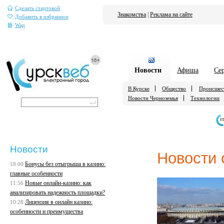
Сделать стартовой
Знакомства
|
Реклама на сайте
Добавить в избранное
Wap
Новости
Афиша
Се
В Курске
Общество
Происшес
Новости Черноземья
Технологии
е
Новости
Новости 
Бонусы без отыгрыша в казино:
18:00
главные особенности
Новые онлайн-казино: как
11:56
анализировать надежность площадки?
Лицензия в онлайн казино:
10:28
особенности и преимущества