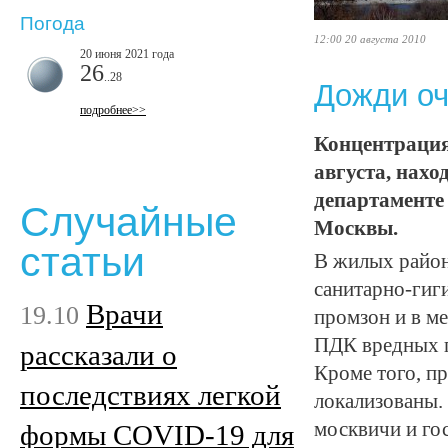
Погода
12:00 20 августа 2010
20 июня 2021 года
26
..28
Дожди оч
подробнее>>
Концентрация
августа, нахо
департаменте
Случайные
Москвы.
статьи
В жилых райо
санитарно-гиг
Врачи
19.10
промзон и в м
ПДК вредных п
рассказали о
Кроме того, п
последствиях легкой
локализованы.
москвичи и го
формы COVID-19 для