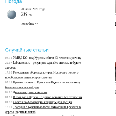
Погода
20 июня 2021 года
26
..28
подробнее>>
Случайные статьи
УМВД КО: под Курском сбили 43-летнего мужчину
03.11
Laboratoria.ru - регулярно сдавайте анализы и будьте
22.07
здоровы
Генеральная уборка квартиры: Искусство полного
17.09
преображения вашего пространства
Премьер-министр Ирака аль-Кадими пережил атаку
07.11
беспилотника на свой дом
Динамометрический ключ
02.03
В этот раз в Курске 16 домов остались без отопления
01.11
Советы по фотографии квартиры для аренды
01.12
Трагедия в Курской области: автомобиль врезался в
13.11
дерево, водитель погиб