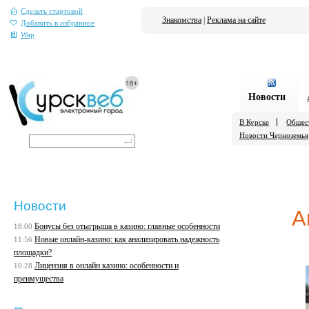
Сделать стартовой
Знакомства
|
Реклама на сайте
Добавить в избранное
Wap
Новости
В Курске
Общес
Новости Черноземья
Новости
А
Бонусы без отыгрыша в казино: главные особенности
18:00
Новые онлайн-казино: как анализировать надежность
11:56
площадки?
Лицензия в онлайн казино: особенности и
10:28
преимущества