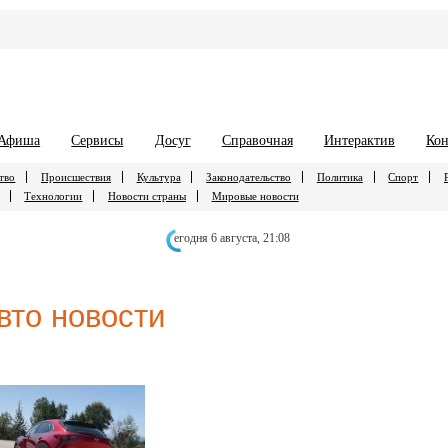
Афиша
Сервисы
Досуг
Справочная
Интерактив
Кон
тво
Происшествия
Культура
Законодательство
Политика
Спорт
Технологии
Новости страны
Мировые новости
егодня 6 августа,
21:08
вто новости