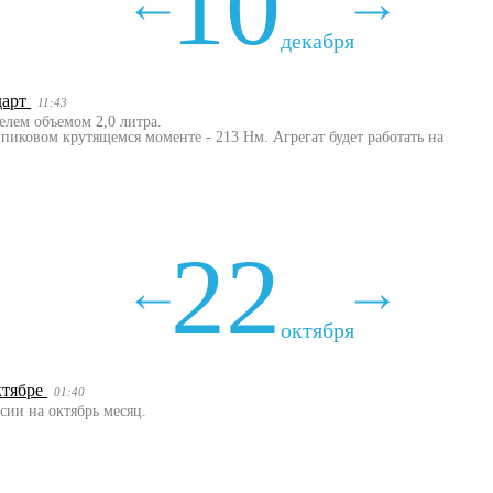
10
декабря
дарт
11:43
елем объемом 2,0 литра.
о пиковом крутящемся моменте - 213 Нм. Агрегат будет работать на
22
октября
ктябре
01:40
сии на октябрь месяц.