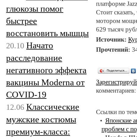
платформе Jazz
глюкозы помог
Стоит сказать,
быстрее
мотором мощно
629 тысяч руб
восстановить мышцы
Источник:
Ку
Начато
20.10
Прочтений:
3
расследование
негативного эффекта
Поделиться…
вакцины Moderna от
Зарегистрируй
комментариев:
COVID-19
Классические
12.06
Ссылки по тем
мужские костюмы
Японские а
проблем с п
премиум-класса: