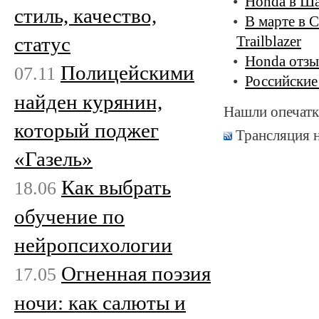
Honda в Ша
стиль, качество,
В марте в 
статус
Trailblazer
Honda отзы
Полицейскими
07.11
Российские
найден курянин,
Нашли опечатк
который поджег
Трансляция 
«Газель»
Как выбрать
18.06
обучение по
нейропсихологии
Огненная поэзия
17.05
ночи: как салюты и