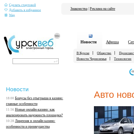
Сделать стартовой
Знакомства
|
Реклама на сайте
Добавить в избранное
Wap
Новости
Афиша
Се
В Курске
Общество
Происшес
Новости Черноземья
Технологии
е
Новости
Авто нов
Бонусы без отыгрыша в казино:
18:00
главные особенности
Новые онлайн-казино: как
11:56
анализировать надежность площадки?
Лицензия в онлайн казино:
10:28
особенности и преимущества