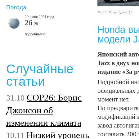
Погода
16:31 10 декабря 2012
20 июня 2021 года
26
..28
Honda вы
подробнее>>
модели J
Японский авт
Jazz в двух н
Случайные
издание «За р
статьи
Подробной инф
официальных д
COP26: Борис
31.10
момент нет.
По предварите
Джонсон об
модификаций з
изменении климата
завод автогиг
Низкий уровень
10.11
составить 200 