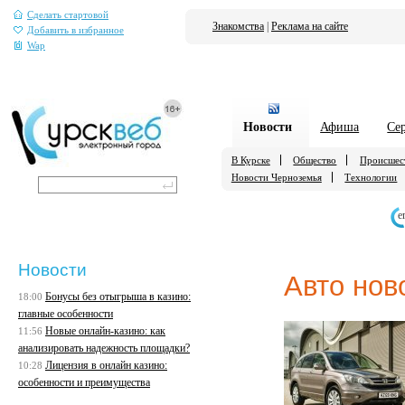
Сделать стартовой
Знакомства
|
Реклама на сайте
Добавить в избранное
Wap
Новости
Афиша
Се
В Курске
Общество
Происшес
Новости Черноземья
Технологии
е
Новости
Авто нов
Бонусы без отыгрыша в казино:
18:00
главные особенности
Новые онлайн-казино: как
11:56
анализировать надежность площадки?
Лицензия в онлайн казино:
10:28
особенности и преимущества