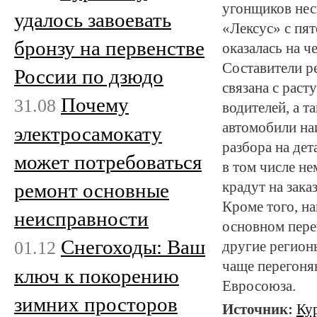
угонщиков нес
удалось завоевать
«Лексус» с пят
бронзу на первенстве
оказалась на 
Составители р
России по дзюдо
связана с рас
Почему
31.08
водителей, а т
автомобили на
электросамокату
разбора на дет
может потребоваться
в том числе не
ремонт основные
крадут на заказ
Кроме того, н
неисправности
основном пере
Снегоходы: Ваш
01.12
другие регион
чаще перегоня
ключ к покорению
Евросоюза.
зимних просторов
Источник:
Ку