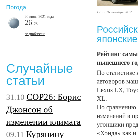
Погода
12:35 26 октября 2012
20 июня 2021 года
26
..28
Российск
подробнее>>
японские
Рейтинг самы
нынешнего го
Случайные
По статистике
статьи
автоворов маш
Lexus LX, Toyo
COP26: Борис
31.10
XL.
По сравнению 
Джонсон об
изменений в п
изменении климата
угонщики пред
Курянину
09.11
«Хонда» как и