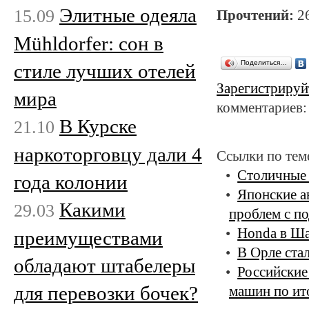
Элитные одеяла
15.09
Прочтений:
2
Mühldorfer: сон в
Поделиться…
стиле лучших отелей
Зарегистрируй
мира
комментариев:
В Курске
21.10
наркоторговцу дали 4
Ссылки по тем
Столичные 
года колонии
Японские а
Какими
29.03
проблем с п
Honda в Ша
преимуществами
В Орле ста
обладают штабелеры
Российские
для перевозки бочек?
машин по ит