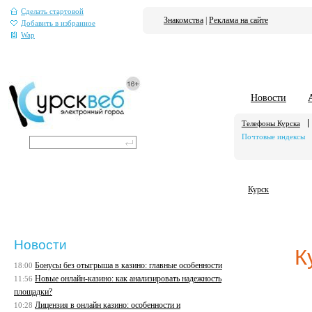
Сделать стартовой
Знакомства
|
Реклама на сайте
Добавить в избранное
Wap
Новости
Телефоны Курска
Почтовые индексы
Курск
Новости
К
Бонусы без отыгрыша в казино: главные особенности
18:00
Новые онлайн-казино: как анализировать надежность
11:56
площадки?
Лицензия в онлайн казино: особенности и
10:28