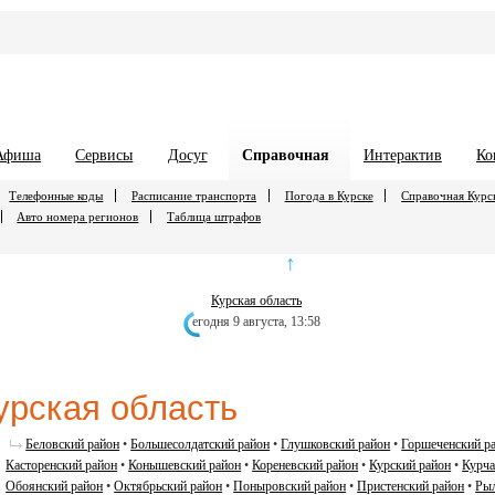
Афиша
Сервисы
Досуг
Справочная
Интерактив
Ко
Телефонные коды
Расписание транспорта
Погода в Курске
Справочная Курс
Авто номера регионов
Таблица штрафов
↑
Курская облаcть
егодня 9 августа,
13:58
урская облаcть
Беловский район
•
Большесолдатский район
•
Глушковский район
•
Горшеченский р
Касторенский район
•
Конышевский район
•
Кореневский район
•
Курский район
•
Курча
Обоянский район
•
Октябрьский район
•
Поныровский район
•
Пристенский район
•
Рыл