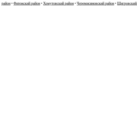
район
•
Фатежский район
•
Хомутовский район
•
Черемисиновский район
•
Щигровский