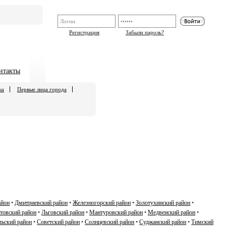
Регистрация
Забыли пароль?
нтакты
ка
Первые лица города
айон
•
Дмитриевский район
•
Железногорский район
•
Золотухинский район
•
товский район
•
Льговский район
•
Мантуровский район
•
Медвенский район
•
ьский район
•
Советский район
•
Солнцевский район
•
Суджанский район
•
Тимский