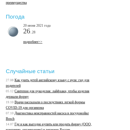
преимущества
Погода
20 июня 2021 года
26
..28
подробнее>>
Случайные статьи
Как учить детей английскому языку с нуля: гид для
27.08
родителей
Синтепон для рукоделия: лайфхаки, чтобы изделия
05.12
держали форму
Врачи рассказали о последствиях легкой формы
19.10
COVID-19 для организма
Диагностика неисправностей насоса в посудомойке
07.10
Bosch
Где и как выгодно купить или продать фирму (ООО,
14.07
компанию, организацию) в регионах России