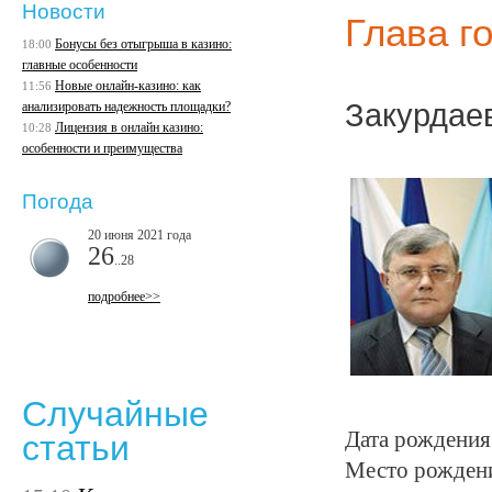
Новости
Глава г
Бонусы без отыгрыша в казино:
18:00
главные особенности
Новые онлайн-казино: как
11:56
Закурдае
анализировать надежность площадки?
Лицензия в онлайн казино:
10:28
особенности и преимущества
Погода
20 июня 2021 года
26
..28
подробнее>>
Случайные
Дата рождения:
статьи
Место рождения