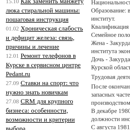
Как заменить манжету
15.10
Национальност
люка стиральной машины:
Образование: 
институт.
пошаговая инструкция
Квалификация 
Хроническая слабость
01.02
Семейное поло
и дефицит железа: связь,
Жена - Закурд
причины и лечение
института эко
Ремонт телефонов в
12.01
Дочь - Закурд
Курске в сервисном центре
Курской облас
Pedant.ru
Трудовая деят
Ставки на спорт: что
27.09
После окончан
нужно знать новичкам
запасных част
CRM для крупного
27.08
производством 
бизнеса: особенности,
В декабре 198
возможности и критерии
должности инс
С августа 198
выбора