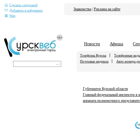
Сделать стартовой
Знакомства
|
Реклама на сайте
Добавить в избранное
Wap
Новости
Афиша
Сер
Телефоны Курска
Телефонные код
Почтовые индексы
Авто номера р
Губернатор Курской области
Главный федеральный инспектор в к
аппарата полномочного представите
е