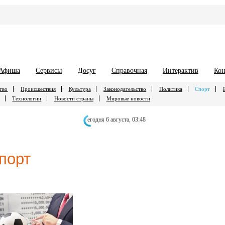
Афиша
Сервисы
Досуг
Справочная
Интерактив
Кон
тво
Происшествия
Культура
Законодательство
Политика
Спорт
Технологии
Новости страны
Мировые новости
егодня 6 августа,
03:48
порт