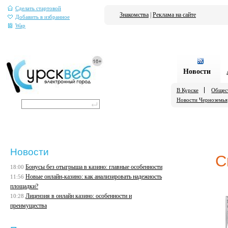
Сделать стартовой
Знакомства
|
Реклама на сайте
Добавить в избранное
Wap
Новости
В Курске
Общес
Новости Черноземья
Новости
С
Бонусы без отыгрыша в казино: главные особенности
18:00
Новые онлайн-казино: как анализировать надежность
11:56
площадки?
Лицензия в онлайн казино: особенности и
10:28
преимущества