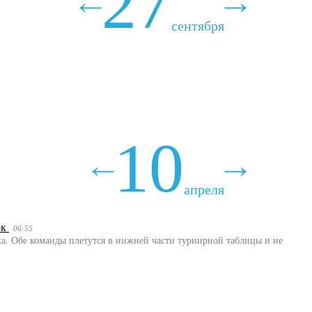
27
сентября
10
апреля
ок
06:55
а. Обе команды плетутся в нижней части турнирной таблицы и не