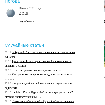
Погода
20 июня 2021 года
26
..28
подробнее>>
Случайные статьи
В Курской области снижается количество заболевших
02.11
ковидом
Трагедия в Железогорске: погиб 16-летний юноша,
17.10
упавший с крыши
Способы применения кашированной ваты
20.10
Как правильно выбрать колеса для промышленных
01.04
тележек?
Как учить детей английскому языку с нуля: гид для
27.08
родителей
ГУ МЧС РФ по Курской области: в центре Курска 28
27.10
октября пройдут учения МЧС
Статистика заболеваний в Курской области: выявлен
20.10