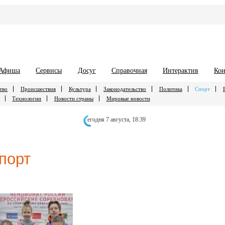
Афиша
Сервисы
Досуг
Справочная
Интерактив
Кон
тво
Происшествия
Культура
Законодательство
Политика
Спорт
Технологии
Новости страны
Мировые новости
егодня 7 августа,
18:39
порт