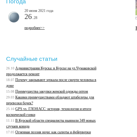
Погода
20 июня 2021 года
26
..28
подробнее>>
Случайные статьи
Администрации Курска: в Курске на ул.Чумаковской
26.10
продолжается ремонт
Почему закрывают зеркала после смерти человека в
18.07
доме
Преимущества закупки женской одежды оптом
15.08
Какими преимуществами обладают штабелеры для
29.03
перевозки бочек?
GPS vs. ГЛОНАСС: история, технологии и итоги
25.10
космической гонки
В Курской области специалисты выявили 349 новых
11.11
случаев ковида
Огненная поэзия ночи: как салюты и фейерверки
17.05