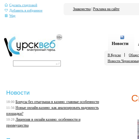
Сделать стартовой
Знакомства
|
Реклама на сайте
Добавить в избранное
Wap
Новости
В Курске
Общес
Новости Черноземья
Новости
С
Бонусы без отыгрыша в казино: главные особенности
18:00
Новые онлайн-казино: как анализировать надежность
11:56
площадки?
Лицензия в онлайн казино: особенности и
10:28
преимущества