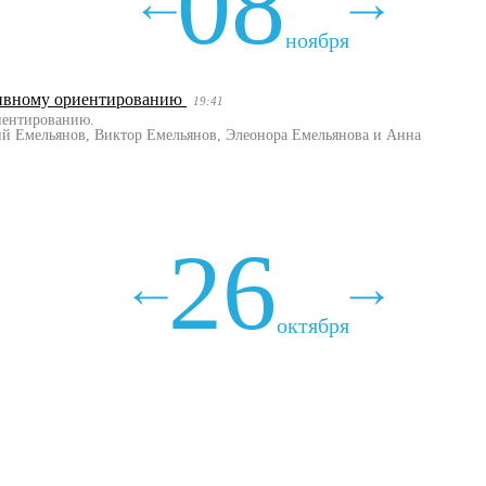
08
ноября
ртивному ориентированию
19:41
иентированию.
ий Емельянов, Виктор Емельянов, Элеонора Емельянова и Анна
26
октября