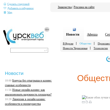
Сделать стартовой
Знакомства
|
Реклама на сайте
Добавить в избранное
Wap
Новости
Афиша
Се
В Курске
Общество
Происшес
Новости Черноземья
Технологии
е
Новости
Общест
Бонусы без отыгрыша в казино:
18:00
главные особенности
Новые онлайн-казино: как
11:56
анализировать надежность площадки?
Лицензия в онлайн казино:
10:28
особенности и преимущества