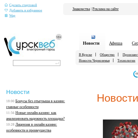
Сделать стартовой
Знакомства
|
Реклама на сайте
Добавить в избранное
Wap
Новости
Афиша
Се
В Курске
Общество
Происшес
Новости Черноземья
Технологии
е
Новости
Новости
Бонусы без отыгрыша в казино:
18:00
главные особенности
Новые онлайн-казино: как
11:56
анализировать надежность площадки?
Лицензия в онлайн казино:
10:28
особенности и преимущества