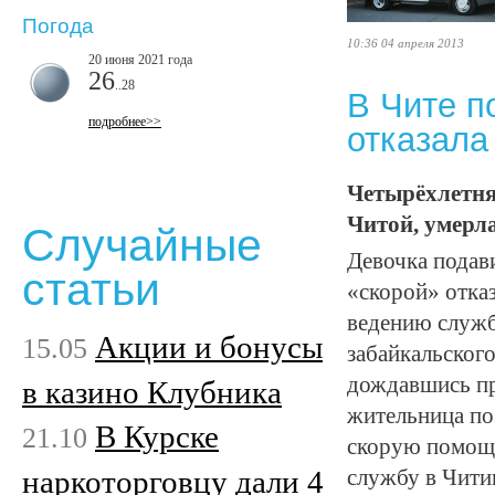
Погода
10:36 04 апреля 2013
20 июня 2021 года
26
..28
В Чите п
подробнее>>
отказала
Четырёхлетня
Читой, умерла
Случайные
Девочка подав
статьи
«скорой» отказ
ведению служб
Акции и бонусы
15.05
забайкальског
дождавшись пр
в казино Клубника
жительница пос
В Курске
21.10
скорую помощь
наркоторговцу дали 4
службу в Чити