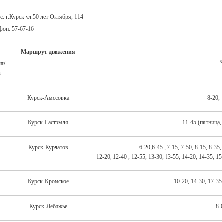
с: г.Курск ул.50 лет Октября, 114
фон: 57-67-16
Маршрут движения
п/
п
1
Курск-Амосовка
8-20, 
2
Курск-Гастомля
11-45 (пятница,
3
Курск-Курчатов
6-20,6-45 , 7-15, 7-50, 8-15, 8-35,
12-20, 12-40 , 12-55, 13-30, 13-55, 14-20, 14-35, 15
4
Курск-Кромское
10-20, 14-30, 17-35
5
Курск-Лебяжье
8-