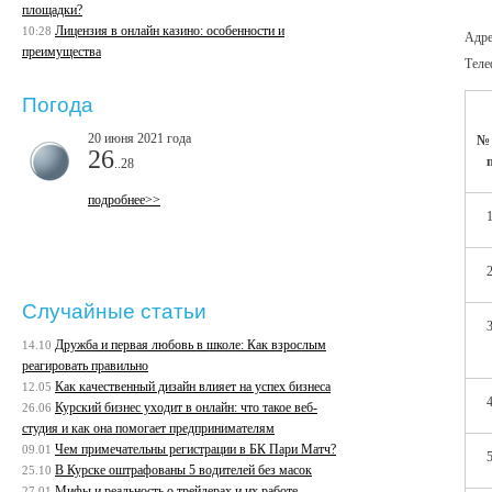
площадки?
Лицензия в онлайн казино: особенности и
10:28
Адре
преимущества
Теле
Погода
20 июня 2021 года
№ 
26
..28
подробнее>>
Случайные статьи
Дружба и первая любовь в школе: Как взрослым
14.10
реагировать правильно
Как качественный дизайн влияет на успех бизнеса
12.05
Курский бизнес уходит в онлайн: что такое веб-
26.06
студия и как она помогает предпринимателям
Чем примечательны регистрации в БК Пари Матч?
09.01
В Курске оштрафованы 5 водителей без масок
25.10
Мифы и реальность о трейдерах и их работе
27.01