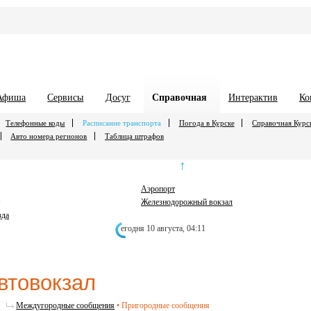
Афиша
Сервисы
Досуг
Справочная
Интерактив
Ко
Телефонные коды
Расписание транспорта
Погода в Курске
Справочная Курс
Авто номера регионов
Таблица штрафов
↑
Аэропорт
Железнодорожный вокзал
зда
егодня 10 августа,
04:11
втовокзал
Междугородные сообщения
•
Пригородные сообщения