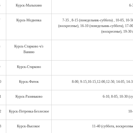
6
Курск-Малыхино
6-
7
Курск-Медвенка
7-35 , 8-15 (понедельник-суббота) , 10-05, 10-5
(воскресенье), 16-10 (понедельник-суббота), 17-00
(воскресенье), 19-30 
8
Курск-Старково ч/з
Ванино
9
Курск-Старково
0
Курск-Фатеж
8-00, 9-15,10-15,12-00,12-50, 14-05, 14-3
1
Курск-Разиньково
6-10, 8-05, 10-30 (с
2
Курск-Петренка-Безлесное
10-
3
Курск-Высокое
11-40 (суббота, воскресенье