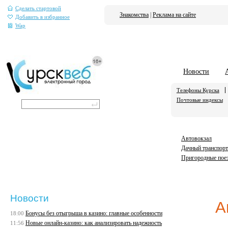
Сделать стартовой
Знакомства
|
Реклама на сайте
Добавить в избранное
Wap
Новости
Телефоны Курска
Почтовые индексы
Автовокзал
Дачный транспорт
Пригородные пое
Новости
А
Бонусы без отыгрыша в казино: главные особенности
18:00
Новые онлайн-казино: как анализировать надежность
11:56