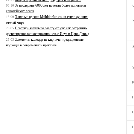
За последние 6000 лет исчезли более половины
05.10
европейских лесов
Элитные одеяла Mühldorfer: сон в стиле лучших
15.09
отелей мира
Псалтирь читать по завету отцов: как сохранить
26.05
древлеправославное произношение Исус и Царь Давыд
Элементы колодца из кирпича: традиционные
25.03
подходы в современной практике
1
1
1
1