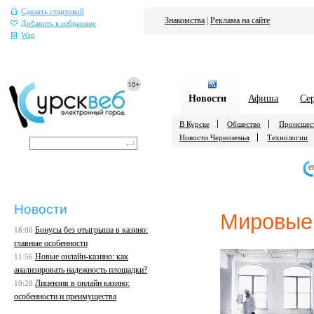
Сделать стартовой
Знакомства
|
Реклама на сайте
Добавить в избранное
Wap
Новости
Афиша
Се
В Курске
Общество
Происшес
Новости Черноземья
Технологии
е
Новости
Мировые
Бонусы без отыгрыша в казино:
18:00
главные особенности
Новые онлайн-казино: как
11:56
анализировать надежность площадки?
Лицензия в онлайн казино:
10:28
особенности и преимущества