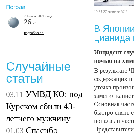
Погода
10:35 27 февраля 2013
20 июня 2021 года
26
..28
В Японии
подробнее>>
цианида 
Инцидент слу
ночью на хим
Случайные
В результате 
статьи
содержащих ци
утечка произош
УМВД КО: под
03.11
заметил канист
Основная часть
Курском сбили 43-
быстро снять е
летнего мужчину
попала ли част
Спасибо
01.03
Представители