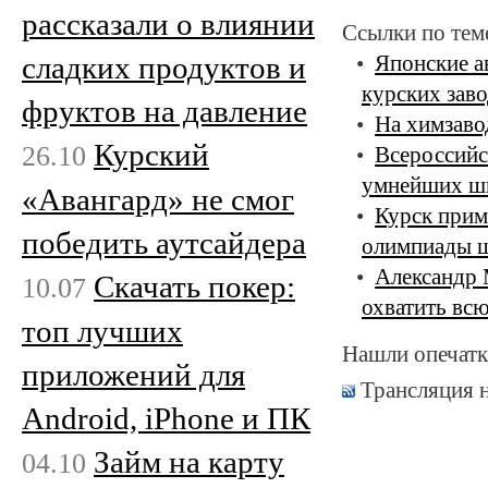
рассказали о влиянии
Ссылки по тем
сладких продуктов и
Японские а
курских зав
фруктов на давление
На химзаво
Курский
26.10
Всероссийс
умнейших шк
«Авангард» не смог
Курск прим
победить аутсайдера
олимпиады ш
Александр 
Скачать покер:
10.07
охватить вс
топ лучших
Нашли опечатк
приложений для
Трансляция 
Android, iPhone и ПК
Займ на карту
04.10