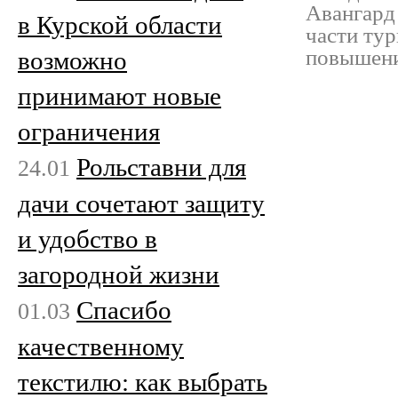
Авангард
в Курской области
части ту
повышени
возможно
принимают новые
ограничения
Рольставни для
24.01
дачи сочетают защиту
и удобство в
загородной жизни
Спасибо
01.03
качественному
текстилю: как выбрать