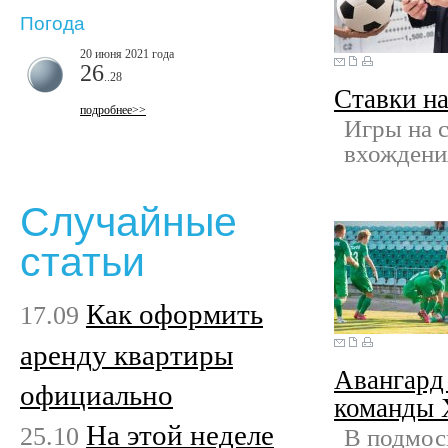
Погода
20 июня 2021 года
26
..28
Ставки на
подробнее>>
Игры на 
вхождени
Случайные
статьи
Как оформить
17.09
аренду квартиры
Авангард
официально
команды
На этой неделе
25.10
В подмос