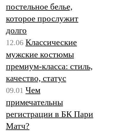
постельное белье,
которое прослужит
долго
Классические
12.06
мужские костюмы
премиум-класса: стиль,
качество, статус
Чем
09.01
примечательны
регистрации в БК Пари
Матч?