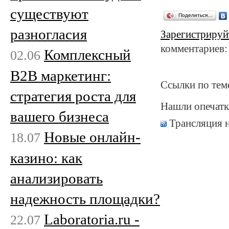
существуют
Поделиться…
разногласия
Зарегистрируй
комментариев:
Комплексный
02.06
B2B маркетинг:
Ссылки по тем
стратегия роста для
Нашли опечатк
вашего бизнеса
Трансляция 
Новые онлайн-
18.07
казино: как
анализировать
надежность площадки?
Laboratoria.ru -
22.07