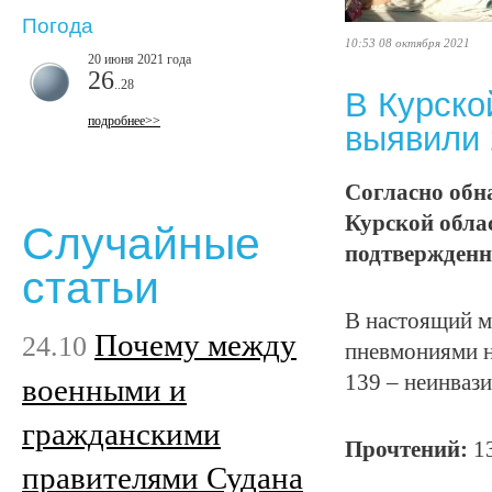
Погода
10:53 08 октября 2021
20 июня 2021 года
26
..28
В Курско
подробнее>>
выявили 
Согласно обн
Курской обла
Случайные
подтвержденн
статьи
В настоящий м
Почему между
24.10
пневмониями на
139 – неинвази
военными и
гражданскими
Прочтений:
1
правителями Судана