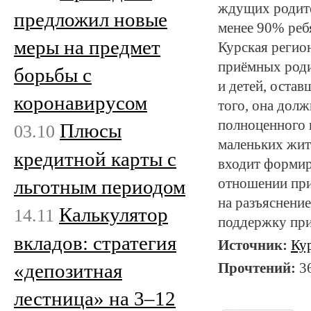
ждущих родите
предложил новые
менее 90% ребя
меры на предмет
Курская регио
приёмных роди
борьбы с
и детей, остав
коронавирусом
того, она дол
полноценного 
Плюсы
03.10
маленьких жит
кредитной карты с
входит формир
льготным периодом
отношении при
на разъяснение
Калькулятор
14.11
поддержку при
вкладов: стратегия
Источник:
Ку
«депозитная
Прочтений:
3
лестница» на 3–12