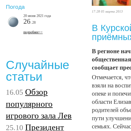
Погода
17:28 05 марта 2013
20 июня 2021 года
26
..28
В Курско
подробнее>>
приёмны
В регионе на
общественная
Случайные
сообщает пре
статьи
Отмечается, чт
взяли на воспи
Обзор
16.05
опеке и попеч
области Елиза
популярного
родителей объ
игрового зала Лев
пути улучшени
Президент
25.10
семьях. Сейчас