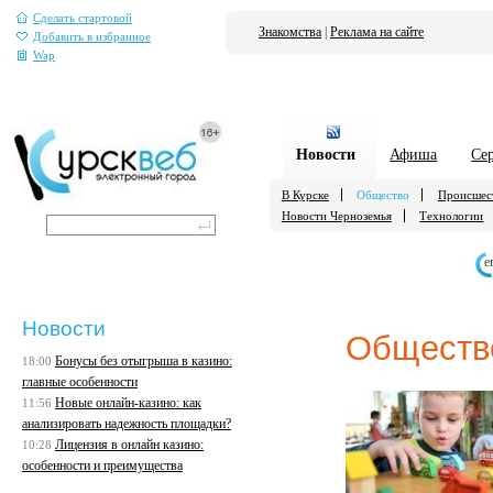
Сделать стартовой
Знакомства
|
Реклама на сайте
Добавить в избранное
Wap
Новости
Афиша
Се
В Курске
Общество
Происшес
Новости Черноземья
Технологии
е
Новости
Обществ
Бонусы без отыгрыша в казино:
18:00
главные особенности
Новые онлайн-казино: как
11:56
анализировать надежность площадки?
Лицензия в онлайн казино:
10:28
особенности и преимущества