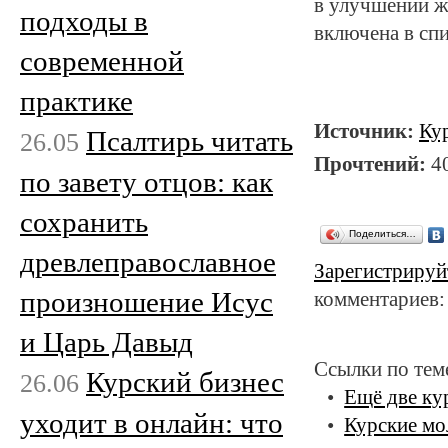
в улучшении ж
подходы в
включена в сп
современной
практике
Источник:
Ку
Псалтирь читать
26.05
Прочтений:
4
по завету отцов: как
сохранить
Поделиться…
древлеправославное
Зарегистрируй
произношение Исус
комментариев:
и Царь Давыд
Ссылки по тем
Курский бизнес
26.06
Ещё две ку
уходит в онлайн: что
Курские мо