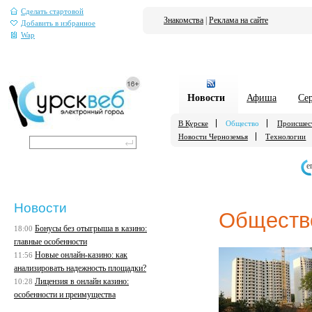
Сделать стартовой
Знакомства
|
Реклама на сайте
Добавить в избранное
Wap
Новости
Афиша
Се
В Курске
Общество
Происшес
Новости Черноземья
Технологии
е
Новости
Обществ
Бонусы без отыгрыша в казино:
18:00
главные особенности
Новые онлайн-казино: как
11:56
анализировать надежность площадки?
Лицензия в онлайн казино:
10:28
особенности и преимущества