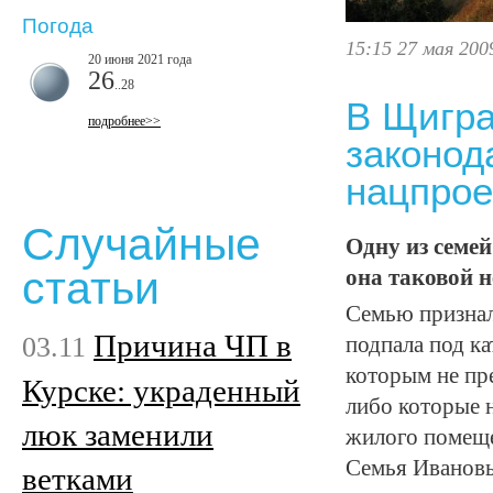
Погода
15:15 27 мая 200
20 июня 2021 года
26
..28
В Щигр
подробнее>>
законод
нацпро
Случайные
Одну из семе
статьи
она таковой н
Семью призна
Причина ЧП в
03.11
подпала под к
которым не пр
Курске: украденный
либо которые 
люк заменили
жилого помеще
Семья Ивановы
ветками