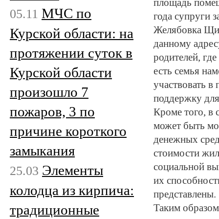
площадь помещ
МЧС по
05.11
года супруги з
Желябовка Щиг
Курской области: на
данному адрес
протяжении суток в
родителей, гд
Курской области
есть семья на
участвовать в
произошло 7
поддержку для
пожаров, 3 по
Кроме того, в
может быть мо
причине короткого
денежных сред
замыкания
стоимости жил
социальной вы
Элементы
25.03
их способност
колодца из кирпича:
представлены.
традиционные
Таким образом