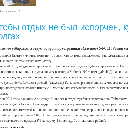
0 25 июля 2011
тобы отдых не был испорчен, 
олгах
де чем собираться в отпуск за границу сотрудники областного УФССП России со
 отдых в Египте курянину омрачил тот факт, что он имел задолженность по кредитному
лженность по транспортному налогу.
варе 2011 года судебным приставом – исполнителем отдела судебных приставов по Сей
зводство о взыскании с гражданина Александра К. более 200 тысяч рублей. Должник на п
новленный для добровольного погашения задолженности долги не оплатил. Судебным пр
ю сумму более 16 тысяч рублей. Александр К. не предпринимал никаких мер для погаш
ции последовали незамедлительно. Судебный пристав-исполнитель вынесла постановлен
сяцев.
юля 2011 года должник Александр К. явился в отдел судебных приставов по Сеймскому о
вка на отдых в Египет. Александр К. оплатил всю сумму задолженности, которая с учёто
тавом-исполнителем было вынесено постановление об отмене временного ограничения н
сообщает пресс-служба УФССП по Курской области, на сегодняшний день судебными при
да должников за пределы РФ на сумму 1 миллиард 10 миллионов рублей.
очник:
Курсквеб.Ру