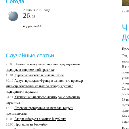
Погода
20 июня 2021 года
12:4
26
..28
Ч
подробнее>>
д
Преж
Случайные статьи
Так,
задо
Элементы колодца из кирпича: традиционные
25.03
В ян
подходы в современной практике
прои
Курсы испанского в онлайн школе
15.01
уста
Аукус: президент Франции заявил, что премьер-
30.10
общу
министр Австралии солгал по поводу сделки с
Санк
подводными лодками
6 ме
Ученые нашли способ лечить рак с помощью
04.11
13 и
паразитов
путё
Лазерная гравировка на металле: виды и
12.10
прис
преимущества
Как 
Акции и бонусы в казино Клубника
15.05
выез
Прогнозы на баскетбол
28.03
Ист