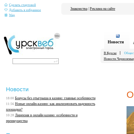
Сделать стартовой
Знакомства
|
Реклама на сайте
Добавить в избранное
Wap
Новости
В Курске
Общес
Новости Черноземья
Новости
О
Бонусы без отыгрыша в казино: главные особенности
18:00
Новые онлайн-казино: как анализировать надежность
11:56
площадки?
Лицензия в онлайн казино: особенности и
10:28
преимущества