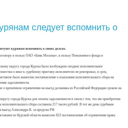
курянам следует вспомнить о
ветуют курянам вспомнить о своих долгах.
 договору в пользу ОАО «Банк Москвы», в пользу Пенсионного фонда и
мскому округу города Курска было возбуждено сводное исполнительное
овестки о явке к судебному приставу-исполнителю не реагировал, в срок,
иставом было вынесено постановление о взыскании исполнительского сбора на
ения задолженности.
ие о временном ограничении на выезд должника из Российской Федерации сроком на
кругу города Курска для оплаты задолженности в связи с тем, что им приобретена
м исполнительского сбора составила 217 тысяч рублей. В тот же день судебным
а выезд Александра К. за пределы РФ.
ставами по Курской области вынесено 823 постановления об ограничении права