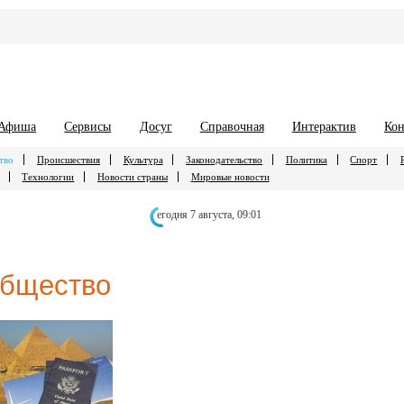
Афиша
Сервисы
Досуг
Справочная
Интерактив
Кон
тво
Происшествия
Культура
Законодательство
Политика
Спорт
Технологии
Новости страны
Мировые новости
егодня 7 августа,
09:01
бщество