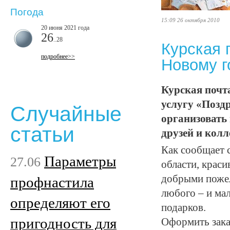
Погода
15:09 26 октября 2010
20 июня 2021 года
26
..28
Курская 
подробнее>>
Новому г
Курская почт
услугу «Позд
Случайные
организовать 
статьи
друзей и колл
Как сообщает 
Параметры
27.06
области, крас
добрыми пожел
профнастила
любого – и мал
определяют его
подарков.
пригодность для
Оформить зака