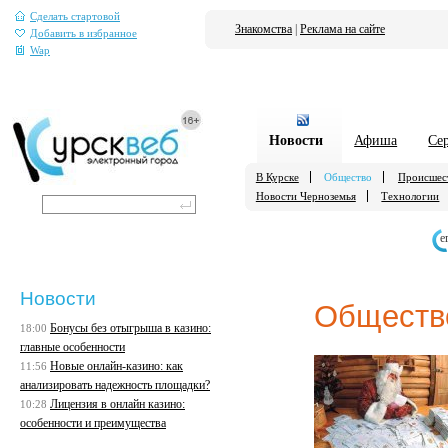
Сделать стартовой
Знакомства
|
Реклама на сайте
Добавить в избранное
Wap
Новости
Афиша
Се
В Курске
Общество
Происшес
Новости Черноземья
Технологии
е
Новости
Обществ
Бонусы без отыгрыша в казино:
18:00
главные особенности
Новые онлайн-казино: как
11:56
анализировать надежность площадки?
Лицензия в онлайн казино:
10:28
особенности и преимущества