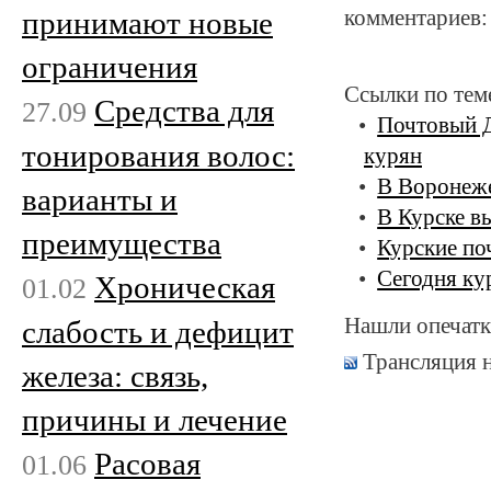
принимают новые
комментариев:
ограничения
Ссылки по тем
Средства для
27.09
Почтовый Д
тонирования волос:
курян
В Воронеже
варианты и
В Курске в
преимущества
Курские по
Сегодня ку
Хроническая
01.02
Нашли опечатк
слабость и дефицит
Трансляция 
железа: связь,
причины и лечение
Расовая
01.06