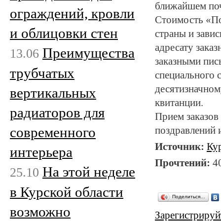
ближайшем поч
ограждений, кровли
Стоимость «По
и облицовки стен
страны и завис
адресату заказ
Преимущества
13.06
заказными пис
трубчатых
специального 
десятизначном
вертикальных
квитанции.
радиаторов для
Прием заказов 
современного
поздравлений и
Источник:
Ку
интерьера
Прочтений:
4
На этой неделе
25.10
в Курской области
Поделиться…
возможно
Зарегистрируй