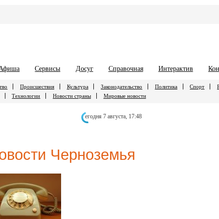
Афиша
Сервисы
Досуг
Справочная
Интерактив
Кон
тво
Происшествия
Культура
Законодательство
Политика
Спорт
Технологии
Новости страны
Мировые новости
егодня 7 августа,
17:48
овости Черноземья