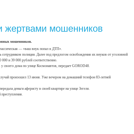
ли жертвами мошенников
фонных мошенников.
 классическая — «ваш внук попал в ДТП».
 сотрудником полиции. Далее под предлогом освобождения их внуков от уголовной
000 и 39 000 рублей соответственно.
 - у своего дома по улице Космонавтов, передает GOROD48.
случай произошел 13 июня. Уже вечером на домашний телефон 83-летней
редала деньги аферисту в своей квартире на улице Зегеля.
й преступления.