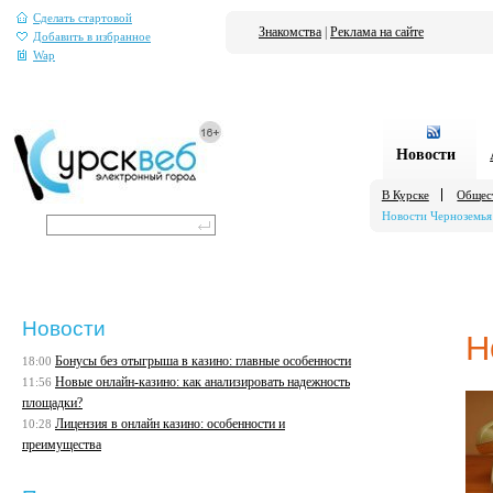
Сделать стартовой
Знакомства
|
Реклама на сайте
Добавить в избранное
Wap
Новости
В Курске
Общес
Новости Черноземья
Новости
Н
Бонусы без отыгрыша в казино: главные особенности
18:00
Новые онлайн-казино: как анализировать надежность
11:56
площадки?
Лицензия в онлайн казино: особенности и
10:28
преимущества