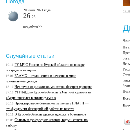
Погода
20 июня 2021 года
09:5
26
..28
Д
подробнее>>
Липе
На э
Прес
Случайные статьи
отве
День
ГУ МЧС России по Курской области: на пожаре
10.11
Расс
пострадала женщина
Стои
FAAMO – эталон стиля и качества в мире
16.06
пенс
премиальной одежды
Звон
Нет звука из динамиков монитора: быстрая проверка
15.10
Позж
УГИБДД по Курской области: 23-летний курянин на
27.10
«Ауди» врезался в автоподъемник
Ист
Проектирование безопасности: почему ПЛАРН —
26.10
Про
это фундамент безаварийной работы на высоте
В Курской области удалось задержать браконьера
16.11
Салюты и фейерверки: история, виды и советы по
16.05
выбору