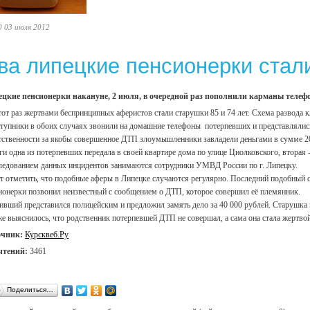
0 03 июля 2012
ва липецкие пенсионерки ста
цкие пенсионерки накануне, 2 июля, в очередной раз пополнили карманы теле
тот раз жертвами беспринципных аферистов стали старушки 85 и 74 лет. Схема развода
тупники в обоих случаях звонили на домашние телефоны потерпевших и представлялись
тственности за якобы совершенное ДТП злоумышленники завладели деньгами в сумме 20 
ги одна из потерпевших передала в своей квартире дома по улице Циолковского, вторая
ледованием данных инцидентов занимаются сотрудники УМВД России по г. Липецку.
т отметить, что подобные аферы в Липецке случаются регулярно. Последний подобный 
ионерки позвонил неизвестный с сообщением о ДТП, которое совершил её племянник.
ивший представился полицейским и предложил замять дело за 40 000 рублей. Старушка пе
е выяснилось, что родственник потерпевшей ДТП не совершал, а сама она стала жертво
очник:
Курсквеб.Ру
чтений:
3461
Поделиться…