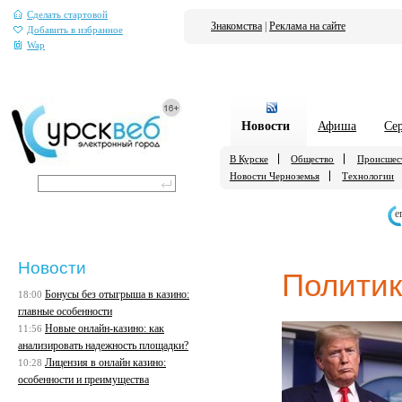
Сделать стартовой
Знакомства
|
Реклама на сайте
Добавить в избранное
Wap
Новости
Афиша
Се
В Курске
Общество
Происшес
Новости Черноземья
Технологии
е
Новости
Полити
Бонусы без отыгрыша в казино:
18:00
главные особенности
Новые онлайн-казино: как
11:56
анализировать надежность площадки?
Лицензия в онлайн казино:
10:28
особенности и преимущества