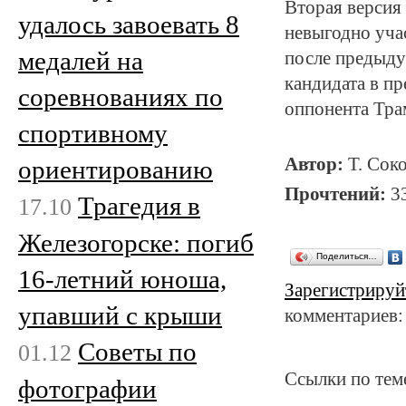
Вторая версия
удалось завоевать 8
невыгодно уча
медалей на
после предыду
кандидата в п
соревнованиях по
оппонента Тра
спортивному
Автор:
Т. Сок
ориентированию
Прочтений:
3
Трагедия в
17.10
Железогорске: погиб
Поделиться…
16-летний юноша,
Зарегистрируй
упавший с крыши
комментариев:
Советы по
01.12
Ссылки по тем
фотографии