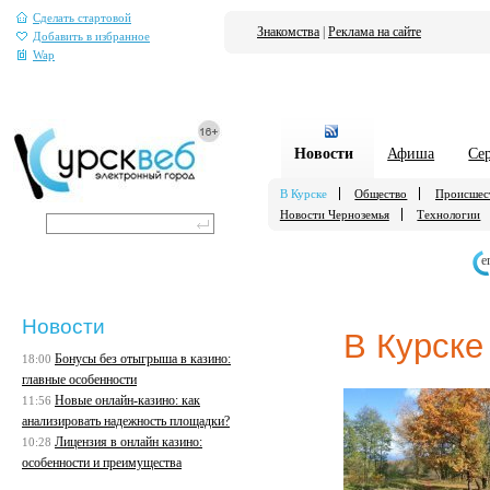
Сделать стартовой
Знакомства
|
Реклама на сайте
Добавить в избранное
Wap
Новости
Афиша
Се
В Курске
Общество
Происшес
Новости Черноземья
Технологии
е
Новости
В Курске
Бонусы без отыгрыша в казино:
18:00
главные особенности
Новые онлайн-казино: как
11:56
анализировать надежность площадки?
Лицензия в онлайн казино:
10:28
особенности и преимущества