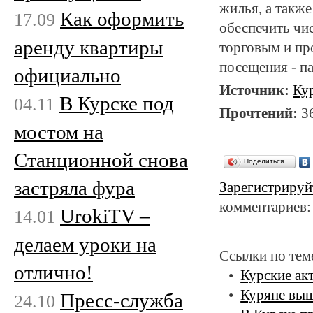
жилья, а такж
Как оформить
17.09
обеспечить чи
аренду квартиры
торговым и пр
посещения - па
официально
Источник:
Ку
В Курске под
04.11
Прочтений:
3
мостом на
Станционной снова
Поделиться…
застряла фура
Зарегистрируй
комментариев:
UrokiTV –
14.01
делаем уроки на
Ссылки по тем
отлично!
Курские ак
Куряне выш
Пресс-служба
24.10