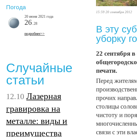
Погода
15:59 20 сентября 2012
20 июня 2021 года
26
..28
В эту су
подробнее>>
уборку г
22 сентября в
общегородско
Случайные
печати.
статьи
Перед жителям
производствен
Лазерная
12.10
прочих направл
столицы соловь
гравировка на
чистоту и поря
металле: виды и
многочисленны
преимущества
связи с эти вл