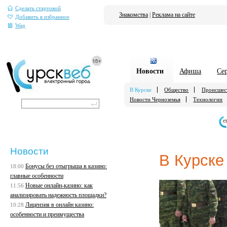
Сделать стартовой
Знакомства
|
Реклама на сайте
Добавить в избранное
Wap
Новости
Афиша
Се
В Курске
Общество
Происшес
Новости Черноземья
Технологии
е
Новости
В Курске
Бонусы без отыгрыша в казино:
18:00
главные особенности
Новые онлайн-казино: как
11:56
анализировать надежность площадки?
Лицензия в онлайн казино:
10:28
особенности и преимущества