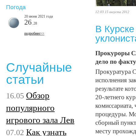
Погода
12:03 15 августа 2012
20 июня 2021 года
26
..28
В Курске
подробнее>>
уклонист
Прокуроры СА
дело по факту
Случайные
Прокуратура С
статьи
исполнения зак
результате ко
Обзор
16.05
20-летнего кур
комиссариата,
популярного
процедуры. Мо
игрового зала Лев
сборный пункт
Как узнать
07.02
месту прохож