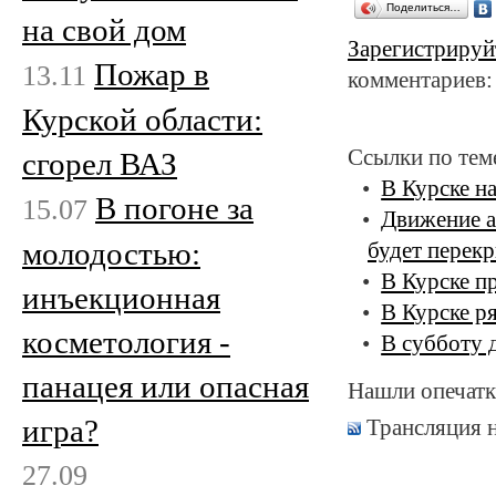
Поделиться…
на свой дом
Зарегистрируй
Пожар в
13.11
комментариев:
Курской области:
Ссылки по тем
сгорел ВАЗ
В Курске н
В погоне за
15.07
Движение а
молодостью:
будет перек
В Курске п
инъекционная
В Курске р
косметология -
В субботу 
панацея или опасная
Нашли опечатк
игра?
Трансляция 
27.09