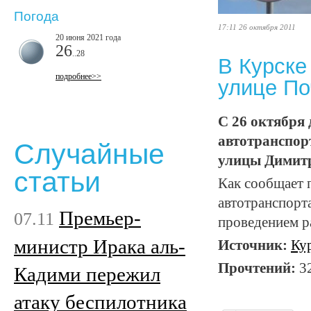
Погода
17:11 26 октября 2011
20 июня 2021 года
26
..28
В Курске
подробнее>>
улице По
С 26 октября 
автотранспорт
Случайные
улицы Димитр
статьи
Как сообщает 
автотранспорта
Премьер-
07.11
проведением р
министр Ирака аль-
Источник:
Ку
Прочтений:
3
Кадими пережил
атаку беспилотника