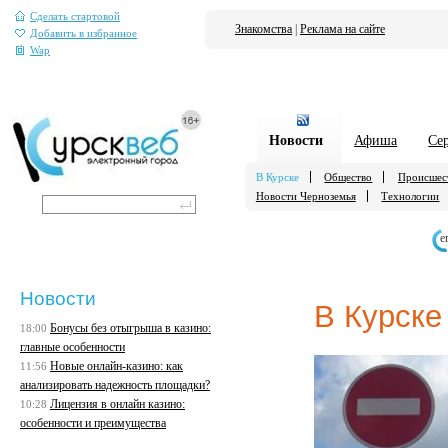
Сделать стартовой
Знакомства
|
Реклама на сайте
Добавить в избранное
Wap
Новости
Афиша
Се
В Курске
Общество
Происшес
Новости Черноземья
Технологии
е
Новости
В Курске
Бонусы без отыгрыша в казино:
18:00
главные особенности
Новые онлайн-казино: как
11:56
анализировать надежность площадки?
Лицензия в онлайн казино:
10:28
особенности и преимущества