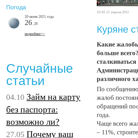
Погода
10:05 21 апреля 2011
20 июня 2021 года
26
..28
Куряне с
подробнее>>
Какие жалобы
больше всего
сталкиваться
Случайные
Администраци
статьи
различного х
По сообщению 
Займ на карту
04.10
жалоб постоянн
обращений пос
без паспорта:
года.
возможно ли?
Чаще всего жа
– 11%, строите
Почему ваш
27.05