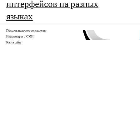
интерфейсов на разных
языках
Пользовательское соглашение
Информация о СМИ
Карта сайта